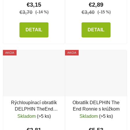
€3,15
€2,89
€3,70
€3,40
(–14 %)
(–15 %)
DETAIL
DETAIL
AKCIA
AKCIA
Rýchloupínací obratlík
Obratlík DELPHIN The
DELPHIN TheEnd
End Ronnie s krúžkom
QuickS-T
Skladom
(>5 ks)
Skladom
(>5 ks)
€2,81
€5,53