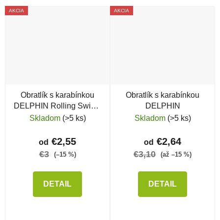
AKCIA
AKCIA
Obratlík s karabínkou
Obratlík s karabínkou
DELPHIN Rolling Swivel
DELPHIN
with Micro Snap
Skladom
(>5 ks)
Skladom
(>5 ks)
€2,55
€2,64
od
od
€3
€3,10
(–15 %)
(až –15 %)
DETAIL
DETAIL