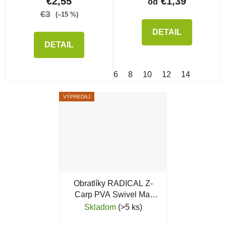
€2,55
€1,39
od
€3
(–15 %)
DETAIL
DETAIL
6
8
10
12
14
VÝPREDAJ
Obratlíky RADICAL Z-
Carp PVA Swivel Mat
Black
Skladom
(>5 ks)