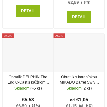
€2,59
(–8 %)
DETAIL
DETAIL
AKCIA
AKCIA
Obratlík DELPHIN The
Obratlík s karabínkou
End Q-Cast s krúžkom a
MIKADO Barrel Swivel
rýchloklipom
HX 3020
Skladom
(>5 ks)
Skladom
(2 ks)
€5,53
€1,05
od
€6,50
€1,15
(–14 %)
(až –9 %)