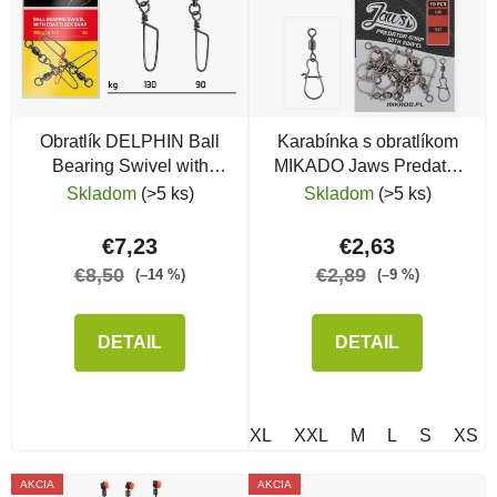
Obratlík DELPHIN Ball
Karabínka s obratlíkom
Bearing Swivel with
MIKADO Jaws Predator
Coastlock Snap
Snad, 10 ks
Skladom
(>5 ks)
Skladom
(>5 ks)
€7,23
€2,63
€8,50
€2,89
(–14 %)
(–9 %)
DETAIL
DETAIL
XL
XXL
M
L
S
XS
AKCIA
AKCIA