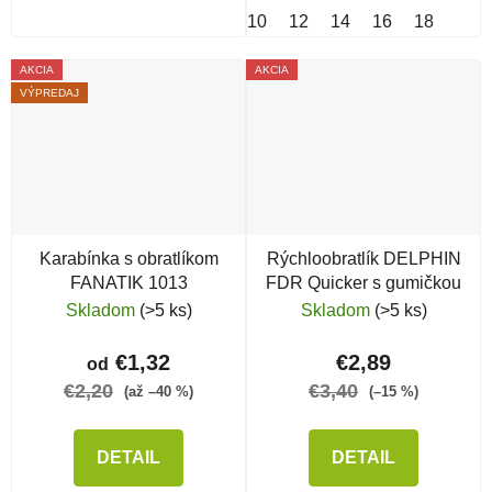
10
12
14
16
18
AKCIA
AKCIA
VÝPREDAJ
Karabínka s obratlíkom
Rýchloobratlík DELPHIN
FANATIK 1013
FDR Quicker s gumičkou
Skladom
(>5 ks)
Skladom
(>5 ks)
€1,32
€2,89
od
€2,20
€3,40
(až –40 %)
(–15 %)
DETAIL
DETAIL