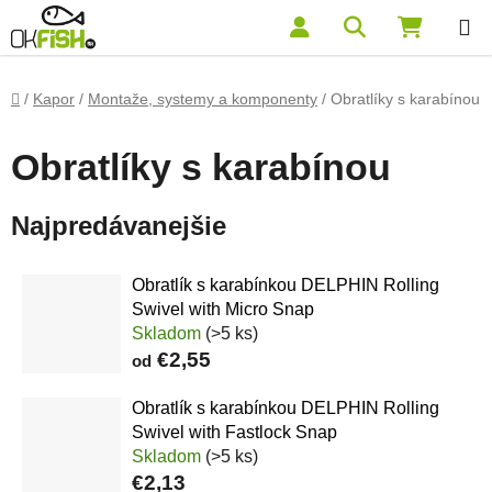
Prejsť na obsah
Hľadať
NÁKUP
Domov
/
Kapor
/
Montaže, systemy a komponenty
/
Obratlíky s karabínou
Obratlíky s karabínou
Najpredávanejšie
Obratlík s karabínkou DELPHIN Rolling
Swivel with Micro Snap
Skladom
(>5 ks)
€2,55
od
Obratlík s karabínkou DELPHIN Rolling
Swivel with Fastlock Snap
Skladom
(>5 ks)
€2,13