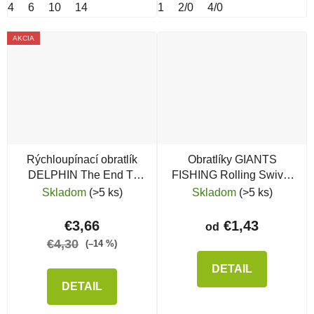
4
6
10
14
1
2/0
4/0
AKCIA
Rýchloupínací obratlík
Obratlíky GIANTS
DELPHIN The End T-
FISHING Rolling Swivel
Lock
with Nice Snap s
Skladom
(>5 ks)
Skladom
(>5 ks)
karabínkou
€3,66
€1,43
od
€4,30
(–14 %)
DETAIL
DETAIL