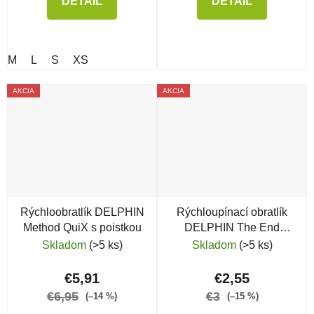
DETAIL
DETAIL
M
L
S
XS
AKCIA
AKCIA
Rýchloobratlík DELPHIN
Rýchloupínací obratlík
Method QuiX s poistkou
DELPHIN The End
Quick Swap Heli
Skladom
(>5 ks)
Skladom
(>5 ks)
€5,91
€2,55
€6,95
€3
(–14 %)
(–15 %)