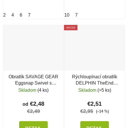
2
4
6
7
10
7
AKCIA
Obratlík SAVAGE GEAR
Rýchloupínací obratlík
Eggsnap Swivel s
DELPHIN TheEnd
karabínkou
QuickS Heli
Skladom
(4 ks)
Skladom
(>5 ks)
€2,48
€2,51
od
€2,49
€2,95
(–14 %)