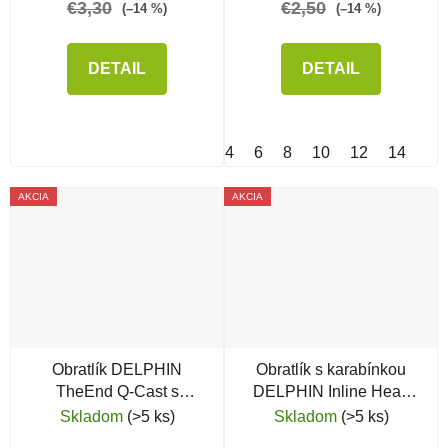
€3,30
€2,50
(–14 %)
(–14 %)
DETAIL
DETAIL
4
6
8
10
12
14
AKCIA
AKCIA
Obratlík DELPHIN
Obratlík s karabínkou
TheEnd Q-Cast s
DELPHIN Inline Head
krúžkom a rýchloklipom
Swivel with Interlock
Skladom
(>5 ks)
Skladom
(>5 ks)
snap