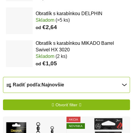
Obratlík s karabínkou DELPHIN
Skladom
(>5 ks)
€2,64
od
Obratlík s karabínkou MIKADO Barrel
Swivel HX 3020
Skladom
(2 ks)
€1,05
od
Radenie produktov
Radiť podľa:
Najnovšie
Otvoriť filter
Výpis produktov
AKCIA
NOVINKA