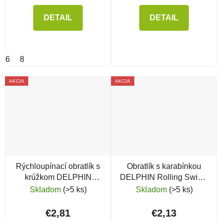
DETAIL
DETAIL
6
8
AKCIA
AKCIA
Rýchloupínací obratlík s
Obratlík s karabínkou
krúžkom DELPHIN
DELPHIN Rolling Swivel
TheEnd QuickS
with Fastlock Snap
Skladom
(>5 ks)
Skladom
(>5 ks)
€2,81
€2,13