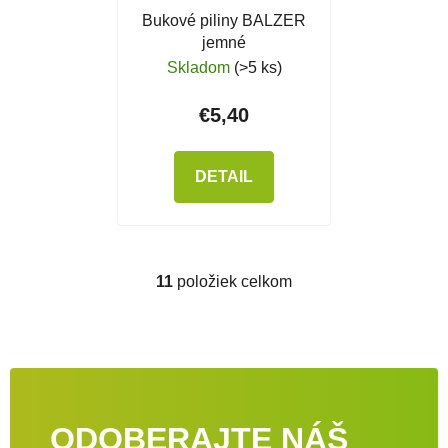
Bukové piliny BALZER
jemné
Skladom
(>5 ks)
€5,40
DETAIL
11
položiek celkom
Ovládacie prvky výpisu
ODOBERAJTE NÁŠ