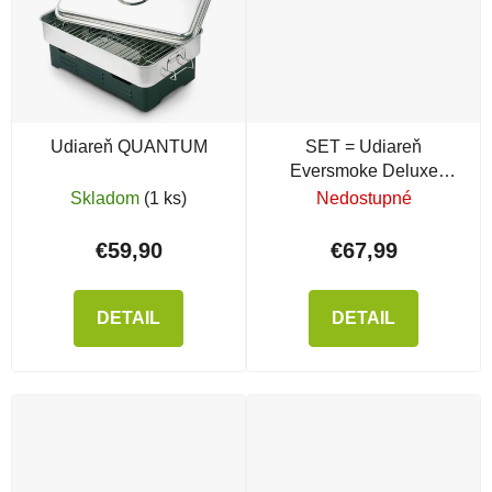
Udiareň QUANTUM
SET = Udiareň
Eversmoke Deluxe
Edelstahl
Skladom
(1 ks)
Nedostupné
Tischräucherofen +
príslušenstvo
€59,90
€67,99
DETAIL
DETAIL