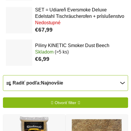
SET = Udiareň Eversmoke Deluxe
Edelstahl Tischräucherofen + príslušenstvo
Nedostupné
€67,99
Piliny KINETIC Smoker Dust Beech
Skladom
(>5 ks)
€6,99
Radenie produktov
Radiť podľa:
Najnovšie
Otvoriť filter
Výpis produktov