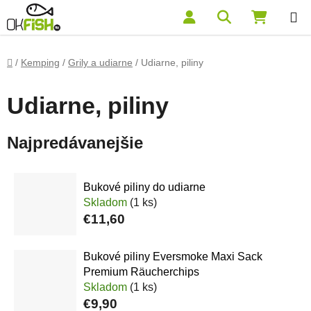
Prejsť na obsah
Hľadať
NÁKUP
Domov
/
Kemping
/
Grily a udiarne
/
Udiarne, piliny
Udiarne, piliny
Najpredávanejšie
Bukové piliny do udiarne
Skladom
(1 ks)
€11,60
Bukové piliny Eversmoke Maxi Sack
Premium Räucherchips
Skladom
(1 ks)
€9,90