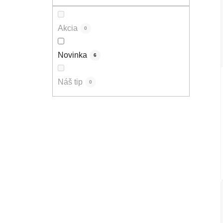
Akcia
0
Novinka
6
Náš tip
0