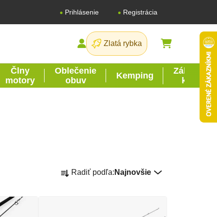
Registrácia
Prihlásenie
Zlatá rybka
NÁKUPNÝ K
Člny
Oblečenie
Záhrada
Kemping
motory
obuv
kutil
Radenie produktov
Radiť podľa:
Najnovšie