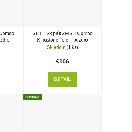
 Combo
SET = 2x prút ZFISH Combo
uzdro
Kingstone Tele + puzdro
Skladom
(1 ks)
€106
DETAIL
NOVINKA