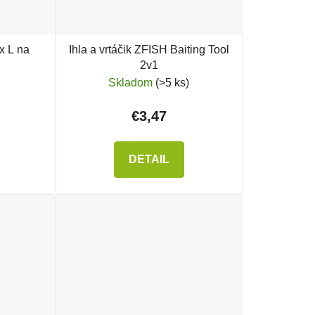
x L na
Ihla a vrtáčik ZFISH Baiting Tool
2v1
Skladom
(>5 ks)
€3,47
DETAIL