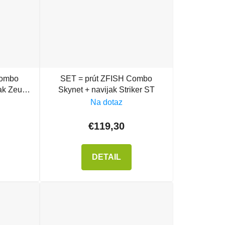
Combo
SET = prút ZFISH Combo
jak Zeus
Skynet + navijak Striker ST
Na dotaz
€119,30
DETAIL