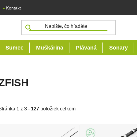
Kontakt
Sumec
Muškárina
Plávaná
Sonary
ZFISH
Stránka
1
z
3
-
127
položiek celkom
Výpis produktov