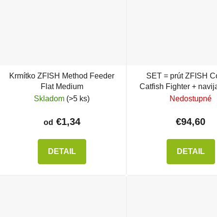
Krmítko ZFISH Method Feeder
SET = prút ZFISH 
Flat Medium
Catfish Fighter + navi
ZX
Skladom
(>5 ks)
Nedostupné
€1,34
€94,60
od
DETAIL
DETAIL