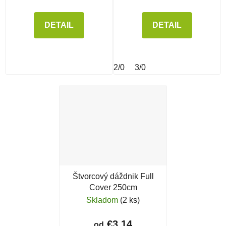
DETAIL
DETAIL
2/0
3/0
Štvorcový dáždnik Full
Cover 250cm
Skladom
(2 ks)
€3,14
od