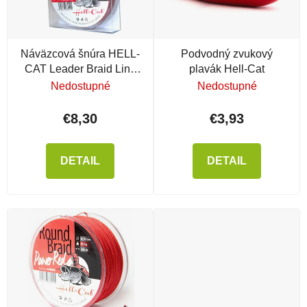
Náväzcová šnúra HELL-
Podvodný zvukový
CAT Leader Braid Line
plavák Hell-Cat
Red/ Black
Nedostupné
Nedostupné
€8,30
€3,93
DETAIL
DETAIL