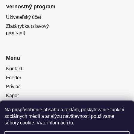
Vernostný program
Užívateľský účet
Zlatá rybka (zľavový
program)
Menu
Kontakt
Feeder
Prívlač
Kapor
Oblečenie obuv
Na prispôsobenie obsahu a reklám, poskytovanie funkcií
Plávaná
sociálnych médií a analýzu návštevnosti používame
Muškárina
súbory cookie. Viac informácií
tu
.