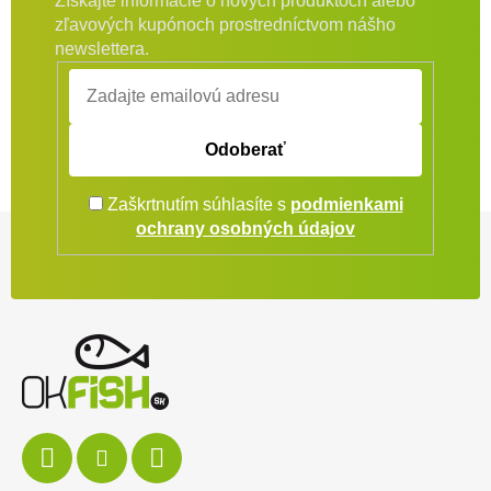
Získajte informácie o nových produktoch alebo
zľavových kupónoch prostredníctvom nášho
newslettera.
Odoberať
Zaškrtnutím súhlasíte s
podmienkami
Zápätie
ochrany osobných údajov