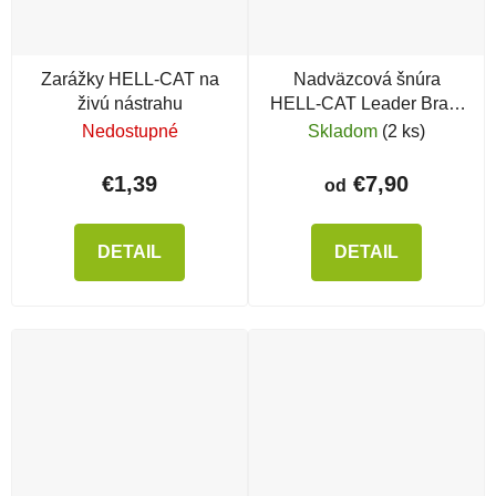
Zarážky HELL-CAT na
Nadväzcová šnúra
živú nástrahu
HELL-CAT Leader Braid
Line Black
Nedostupné
Skladom
(2 ks)
€1,39
€7,90
od
DETAIL
DETAIL