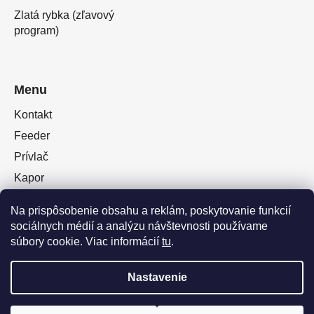
Zlatá rybka (zľavový
program)
Menu
Kontakt
Feeder
Prívlač
Kapor
Oblečenie obuv
Na prispôsobenie obsahu a reklám, poskytovanie funkcií
Plávaná
sociálnych médií a analýzu návštevnosti používame
Muškárina
súbory cookie. Viac informácií
tu
.
Nastavenie
Vytvoril Shoptet Premium
a
Adatelier