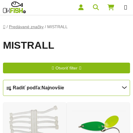
Prejsť na obsah
Hľadať
NÁKUP
Domov
/
Predávané značky
/
MISTRALL
MISTRALL
Otvoriť filter
Radenie produktov
Radiť podľa:
Najnovšie
Výpis produktov