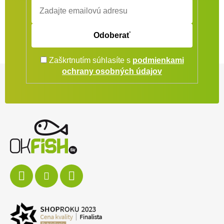
Odoberať
Zaškrtnutím súhlasíte s
podmienkami
Zápätie
ochrany osobných údajov