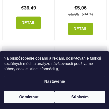
€36,49
€5,06
€5,95
(–14 %)
DETAIL
DETAIL
Na prispôsobenie obsahu a reklám, poskytovanie funkcií
sociálnych médií a analýzu návštevnosti používame
súbory cookie. Viac informácií
tu
.
Nastavenie
Dámske ponožky
Mikina Geoff Anderson
MIKBAITS Thermo
WizWool 335
Odmietnuť
Súhlasím
Skladom
(2 ks)
Skladom
(1 ks)