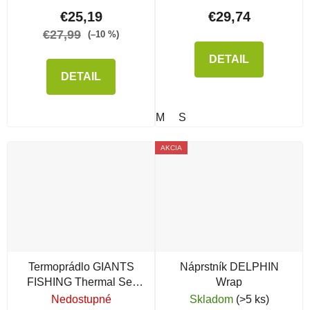
€25,19
€29,74
€27,99
(–10 %)
DETAIL
DETAIL
M
S
AKCIA
Termoprádlo GIANTS
Náprstník DELPHIN
FISHING Thermal Set
Wrap
Deluxe Plus, Grey
Nedostupné
Skladom
(>5 ks)