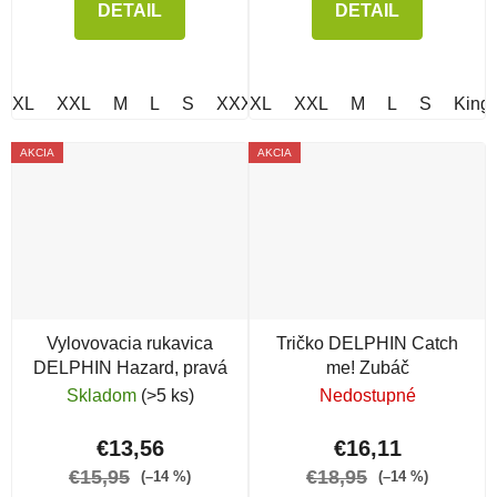
DETAIL
DETAIL
XL
XXL
M
L
S
XXXL
XL
XXL
M
L
S
King 
AKCIA
AKCIA
Vylovovacia rukavica
Tričko DELPHIN Catch
DELPHIN Hazard, pravá
me! Zubáč
Skladom
(>5 ks)
Nedostupné
€13,56
€16,11
€15,95
€18,95
(–14 %)
(–14 %)