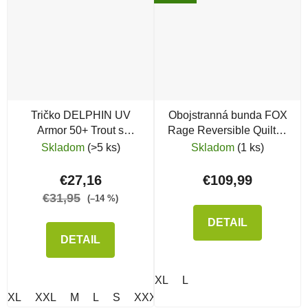
Tričko DELPHIN UV
Obojstranná bunda FOX
Armor 50+ Trout s
Rage Reversible Quilted
kapucňou
Jacket
Skladom
(>5 ks)
Skladom
(1 ks)
€27,16
€109,99
€31,95
(–14 %)
DETAIL
DETAIL
XL
L
XL
XXL
M
L
S
XXXL