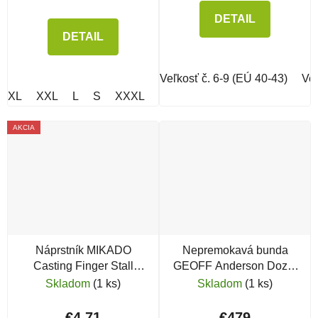
DETAIL
DETAIL
Veľkosť č. 6-9 (EÚ 40-43)
Veľ
XL
XXL
L
S
XXXL
XXXXL
AKCIA
Náprstník MIKADO
Nepremokavá bunda
Casting Finger Stall
GEOFF Anderson Dozer
Protector
Light
Skladom
(1 ks)
Skladom
(1 ks)
€4,71
€479