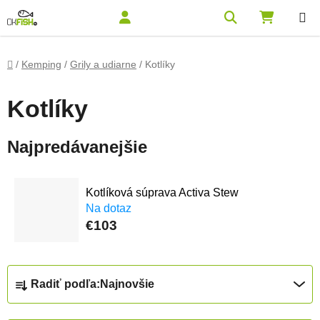
Prejsť na obsah
Hľadať
NÁKUPN
Domov
/
Kemping
/
Grily a udiarne
/
Kotlíky
Kotlíky
Najpredávanejšie
Kotlíková súprava Activa Stew
Na dotaz
€103
Radenie produktov
Radiť podľa:
Najnovšie