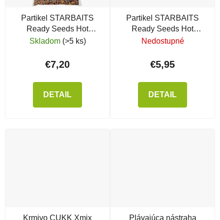
Partikel STARBAITS
Partikel STARBAITS
Ready Seeds Hot
Ready Seeds Hot
Demon Spod Mix (zmes
Demon Corn
Skladom
(>5 ks)
Nedostupné
partiklu)
€7,20
€5,95
DETAIL
DETAIL
Krmivo CUKK Xmix
Plávajúca nástraha