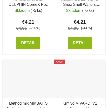
DELPHIN CorneX Pop
Snax Shell Wafters,
Up, 60 ks, Chobotnica
Mango - Broskyňa
Skladom
(>5 ks)
Skladom
(>5 ks)
€4,21
€4,21
€4,95
€4,95
(–14 %)
(–14 %)
DETAIL
DETAIL
AKCIA
Method mix MIKBAITS
Krmivo MIVARDI V1