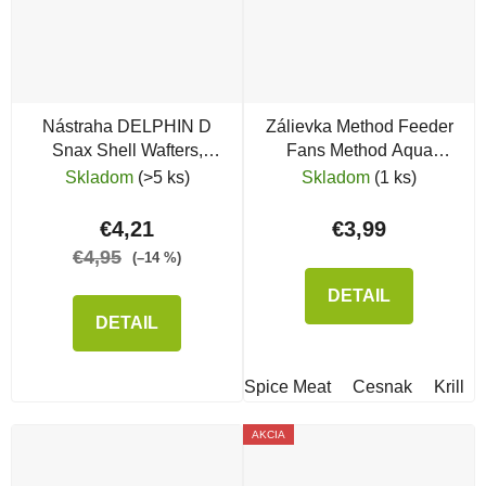
Nástraha DELPHIN D
Zálievka Method Feeder
Snax Shell Wafters,
Fans Method Aqua
Frankfurtská klobása &
Tunning Liquid
Skladom
(>5 ks)
Skladom
(1 ks)
Chilli
€4,21
€3,99
€4,95
(–14 %)
DETAIL
DETAIL
Spice Meat
Cesnak
Krill
AKCIA