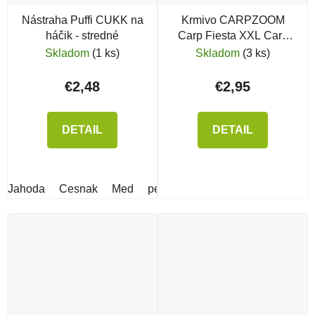
Nástraha Puffi CUKK na
Krmivo CARPZOOM
háčik - stredné
Carp Fiesta XXL Carp
Yellow
Skladom
(1 ks)
Skladom
(3 ks)
€2,48
€2,95
DETAIL
DETAIL
Jahoda
Cesnak
Med
perník
Scopex
malina
Natu