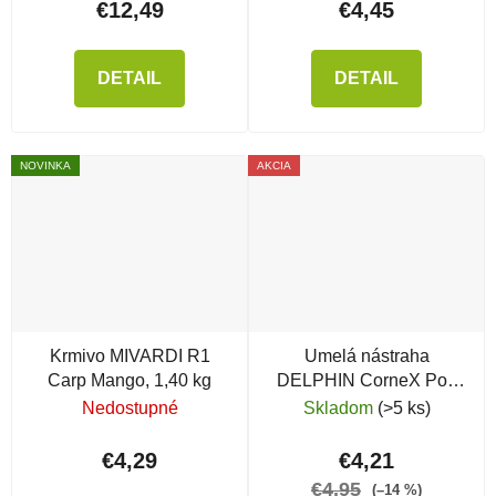
€12,49
€4,45
DETAIL
DETAIL
NOVINKA
AKCIA
Krmivo MIVARDI R1
Umelá nástraha
Carp Mango, 1,40 kg
DELPHIN CorneX Pop
Up, 60 ks, Cesnak
Nedostupné
Skladom
(>5 ks)
€4,29
€4,21
€4,95
(–14 %)