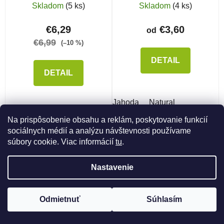
Skladom
(5 ks)
Skladom
(4 ks)
€6,29
€3,60
od
€6,99
(–10 %)
DETAIL
DETAIL
Jahoda
Natural
Na prispôsobenie obsahu a reklám, poskytovanie funkcií
sociálnych médií a analýzu návštevnosti používame
súbory cookie. Viac informácií
tu
.
NAČÍTAŤ 60 ĎALŠÍCH
Stránkovanie
Nastavenie
1
3
Ovládacie prvky výpisu
175
položiek celkom
Odmietnuť
Súhlasím
HORE