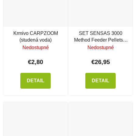
Krmivo CARPZOOM
SET SENSAS 3000
(studená voda)
Method Feeder Pellets =
vedro + šiltovka + 2x
Nedostupné
Nedostupné
pelety + 2x krmivo
€2,80
€26,95
DETAIL
DETAIL