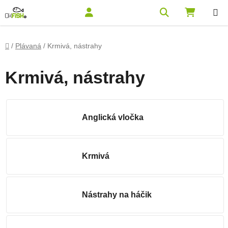
Prejsť na obsah
Hľadať
NÁKUPN
Domov
/
Plávaná
/
Krmivá, nástrahy
Krmivá, nástrahy
Anglická vločka
Krmivá
Nástrahy na háčik