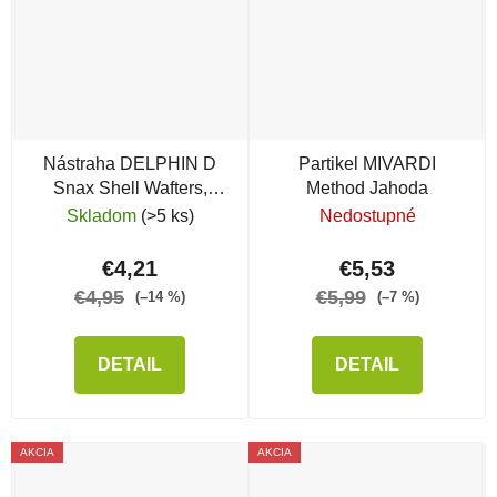
Nástraha DELPHIN D
Partikel MIVARDI
Snax Shell Wafters,
Method Jahoda
Scopex - Vanilka
Skladom
(>5 ks)
Nedostupné
€4,21
€5,53
€4,95
€5,99
(–14 %)
(–7 %)
DETAIL
DETAIL
AKCIA
AKCIA