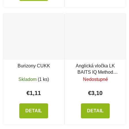
Burizony CUKK
Anglická vločka LK
BAITS IQ Method
Feeder, žltá, 500 g
Skladom
(1 ks)
Nedostupné
€1,11
€3,10
DETAIL
DETAIL