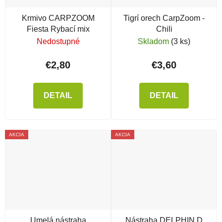
Krmivo CARPZOOM
Tigrí orech CarpZoom -
Fiesta Rybací mix
Chili
Nedostupné
Skladom
(3 ks)
€2,80
€3,60
DETAIL
DETAIL
AKCIA
AKCIA
Umelá nástraha
Nástraha DELPHIN D