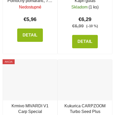
Polnočný pomaranč, 700
Kaprí guláš
g
Nedostupné
Skladom
(1 ks)
€5,96
€6,29
€6,99
(–10 %)
DETAIL
DETAIL
AKCIA
Krmivo MIVARDI V1
Kukurica CARPZOOM
Carp Special
Turbo Seed Plus