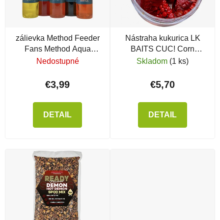
zálievka Method Feeder
Nástraha kukurica LK
Fans Method Aqua
BAITS CUC! Corn
Tunning, 200ml, Sweet
Compot
Nedostupné
Skladom
(1 ks)
Mango
€3,99
€5,70
DETAIL
DETAIL