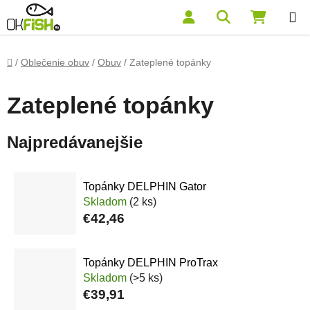
Prejsť na obsah
Hľadať
NÁKUP
Domov
/
Oblečenie obuv
/
Obuv
/
Zateplené topánky
Zateplené topánky
Najpredávanejšie
Topánky DELPHIN Gator
Skladom
(2 ks)
€42,46
Topánky DELPHIN ProTrax
Skladom
(>5 ks)
€39,91