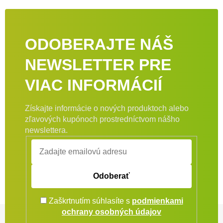
ODOBERAJTE NÁŠ
NEWSLETTER PRE
VIAC INFORMÁCIÍ
Získajte informácie o nových produktoch alebo
zľavových kupónoch prostredníctvom nášho
newslettera.
Odoberať
Zaškrtnutím súhlasíte s
podmienkami
Zápätie
ochrany osobných údajov