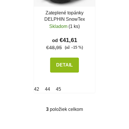
Zateplené topánky
DELPHIN SnowTex
Skladom
(1 ks)
€41,61
od
€48,95
(až –15 %)
DETAIL
42
44
45
3
položiek celkom
Ovládacie prvky výpisu