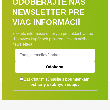
ODOBERAJTE NÁŠ
NEWSLETTER PRE
VIAC INFORMÁCIÍ
Získajte informácie o nových produktoch alebo
zľavových kupónoch prostredníctvom nášho
newslettera.
Odoberať
Zaškrtnutím súhlasíte s
podmienkami
Zápätie
ochrany osobných údajov