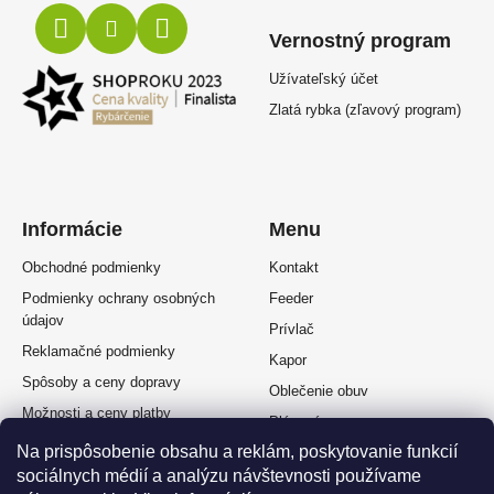
Vernostný program
Užívateľský účet
Zlatá rybka (zľavový program)
Informácie
Menu
Obchodné podmienky
Kontakt
Podmienky ochrany osobných
Feeder
údajov
Prívlač
Reklamačné podmienky
Kapor
Spôsoby a ceny dopravy
Oblečenie obuv
Možnosti a ceny platby
Plávaná
Splátkový predaj
Na prispôsobenie obsahu a reklám, poskytovanie funkcií
Muškárina
Odstúpenie od zmluvy
sociálnych médií a analýzu návštevnosti používame