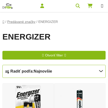
Prejsť na obsah
Hľadať
NÁKUPN
Domov
/
Predávané značky
/
ENERGIZER
ENERGIZER
Otvoriť filter
Radenie produktov
Radiť podľa:
Najnovšie
Výpis produktov