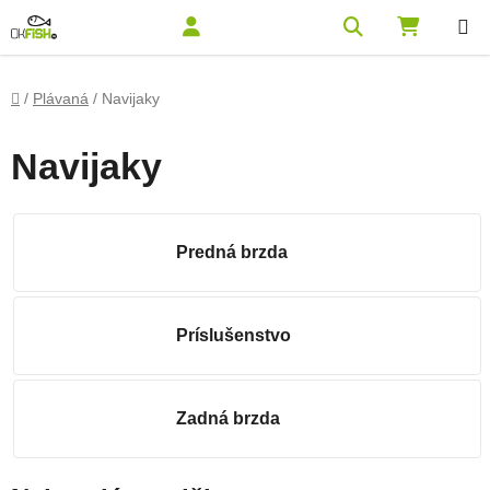
Prejsť na obsah
Hľadať
NÁKUPN
Domov
/
Plávaná
/
Navijaky
Navijaky
Predná brzda
Príslušenstvo
Zadná brzda