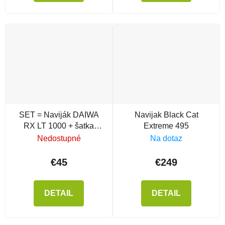
SET = Naviják DAIWA
Navijak Black Cat
RX LT 1000 + šatka
Extreme 495
MIKADO
Nedostupné
Na dotaz
€45
€249
DETAIL
DETAIL