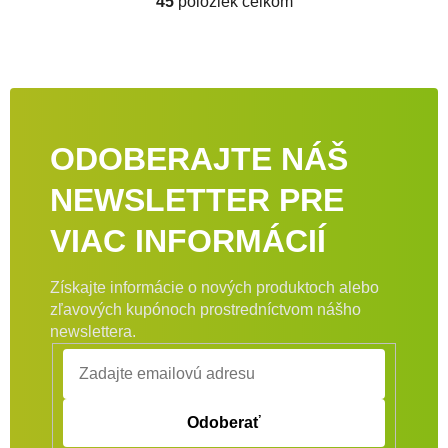
45
položiek celkom
Ovládacie prvky výpisu
ODOBERAJTE NÁŠ
NEWSLETTER PRE
VIAC INFORMÁCIÍ
Získajte informácie o nových produktoch alebo
zľavových kupónoch prostredníctvom nášho
newslettera.
Odoberať