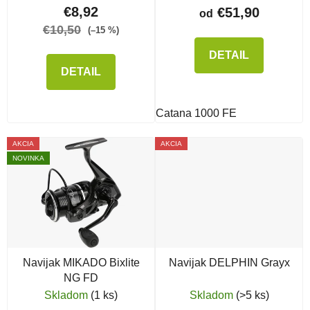
€8,92
€51,90
od
€10,50
(–15 %)
DETAIL
DETAIL
Catana 1000 FE
AKCIA
AKCIA
NOVINKA
Navijak MIKADO Bixlite
Navijak DELPHIN Grayx
NG FD
Skladom
(1 ks)
Skladom
(>5 ks)