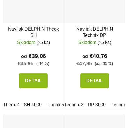
Navijak DELPHIN Theox
Navijak DELPHIN
SH
Technix DP
Skladom
(>5 ks)
Skladom
(>5 ks)
€39,06
€40,76
od
od
€45,95
€47,95
(–14 %)
(až –15 %)
DETAIL
DETAIL
Theox 4T SH 4000
Theox 5T SH 5000
Technix 3T DP 3000
Technix