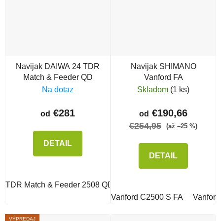
Navijak DAIWA 24 TDR
Navijak SHIMANO
Match & Feeder QD
Vanford FA
Na dotaz
Skladom
(1 ks)
€281
€190,66
od
od
€254,95
(až –25 %)
DETAIL
DETAIL
TDR Match & Feeder 2508 QD
TDR Match & Feeder 3012
Vanford C2500 S FA
Vanford
VÝPREDAJ