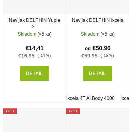
Navijak DELPHIN Yupie
Navijak DELPHIN Ixcela
3T
Skladom
(>5 ks)
Skladom
(>5 ks)
€14,41
€50,96
od
€16,95
€59,95
(–14 %)
(–15 %)
DETAIL
DETAIL
Ixcela 4T Al Body 4000
Ixcel
AKCIA
AKCIA