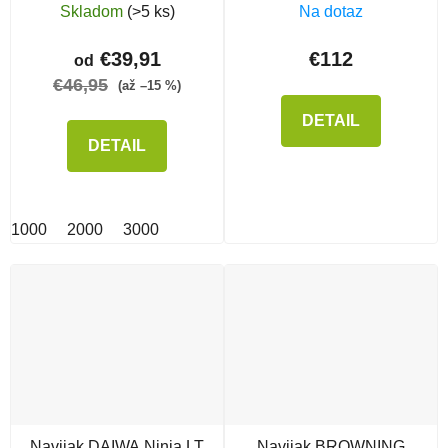
C
Skladom
(>5 ks)
Na dotaz
€39,91
€112
od
€46,95
(až –15 %)
DETAIL
DETAIL
1000
2000
3000
Navijak DAIWA Ninja LT
Navijak BROWNING