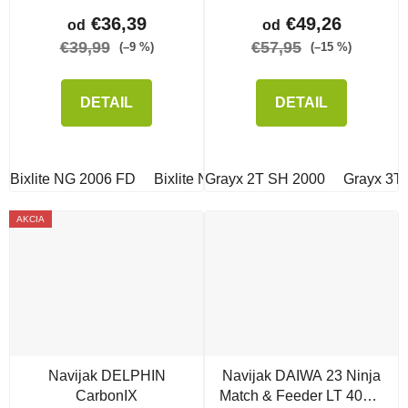
€36,39
€49,26
od
od
€39,99
€57,95
(–9 %)
(–15 %)
DETAIL
DETAIL
Bixlite NG 2006 FD
Bixlite NG 3006 FD
Grayx 2T SH 2000
Grayx 3T
AKCIA
Navijak DELPHIN
Navijak DAIWA 23 Ninja
CarbonIX
Match & Feeder LT 4000-