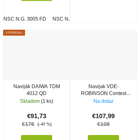
NSC N.G. 3005 FD
NSC N.G. 4005 FD
VÝPREDAJ
Naviják DAIWA TDM
Navijak VDE-
4012 QD
ROBINSON Contest
Match FD 3510
Skladom
(1 ks)
Na dotaz
€91,73
€107,99
€176
€108
(–47 %)