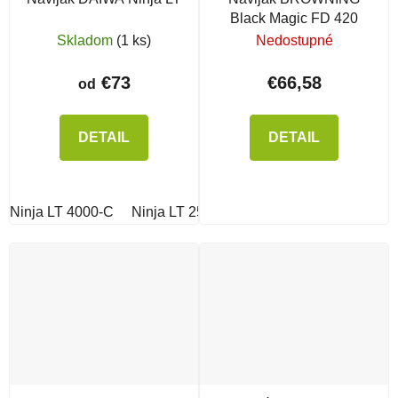
Black Magic FD 420
Skladom
(1 ks)
Nedostupné
€73
€66,58
od
DETAIL
DETAIL
Ninja LT 4000-C
Ninja LT 2500-XH
Ninja LT 2000
Ninj