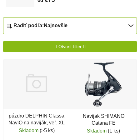
od
Radenie produktov
Radiť podľa:
Najnovšie
Otvoriť filter
Výpis produktov
púzdro DELPHIN Classa
Navijak SHIMANO
NaviQ na naviják, veľ. XL
Catana FE
Skladom
(>5 ks)
Skladom
(1 ks)