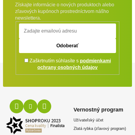
Získajte informácie o nových produktoch alebo
zľavových kupónoch prostredníctvom nášho
newslettera.
Odoberať
Zaškrtnutím súhlasíte s
podmienkami
Zápätie
ochrany osobných údajov
Vernostný program
Užívateľský účet
Zlatá rybka (zľavový program)