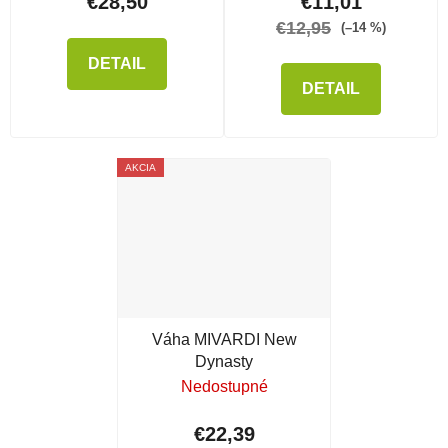
€28,50
€11,01
€12,95
(–14 %)
DETAIL
DETAIL
AKCIA
Váha MIVARDI New
Dynasty
Nedostupné
€22,39