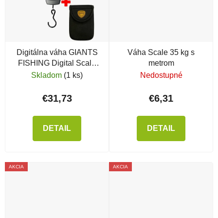
Digitálna váha GIANTS
Váha Scale 35 kg s
FISHING Digital Scale
metrom
50kg + neoprénový obal
Skladom
(1 ks)
Nedostupné
€31,73
€6,31
DETAIL
DETAIL
AKCIA
AKCIA