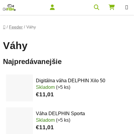
Prejsť na obsah
Hľadať
NÁKUPN
Domov
/
Feeder
/
Váhy
Váhy
Najpredávanejšie
Digitálna váha DELPHIN Xilo 50
Skladom
(>5 ks)
€11,01
Váha DELPHIN Sporta
Skladom
(>5 ks)
€11,01