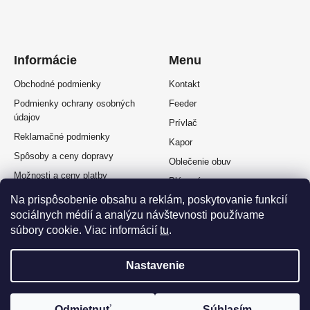
Informácie
Menu
Obchodné podmienky
Kontakt
Podmienky ochrany osobných
Feeder
údajov
Prívlač
Reklamačné podmienky
Kapor
Spôsoby a ceny dopravy
Oblečenie obuv
Možnosti a ceny platby
Plávaná
Splátkový predaj
Na prispôsobenie obsahu a reklám, poskytovanie funkcií
Muškárina
Odstúpenie od zmluvy
sociálnych médií a analýzu návštevnosti používame
súbory cookie. Viac informácií
tu
.
Nastavenie
Vytvoril Shoptet Premium
a
Adatelier
Odmietnuť
Súhlasím