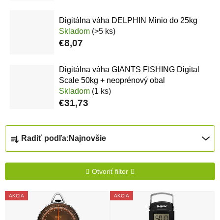
Digitálna váha DELPHIN Minio do 25kg
Skladom
(>5 ks)
€8,07
Digitálna váha GIANTS FISHING Digital
Scale 50kg + neoprénový obal
Skladom
(1 ks)
€31,73
Radenie produktov
Radiť podľa:
Najnovšie
Otvoriť filter
Výpis produktov
AKCIA
AKCIA