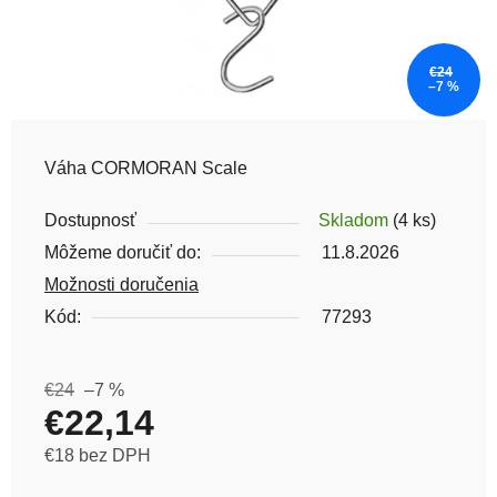
€24
–7 %
Váha CORMORAN Scale
Dostupnosť
Skladom
(4 ks)
Môžeme doručiť do:
11.8.2026
Možnosti doručenia
Kód:
77293
€24
–7 %
€22,14
€18 bez DPH
Jednotková cena: