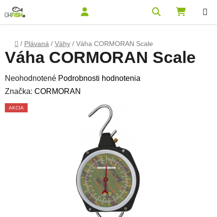
Prejsť na obsah
Hľadať
NÁKUPN
Domov
/
Plávaná
/
Váhy
/
Váha CORMORAN Scale
Váha CORMORAN Scale
Priemerné hodnotenie produktu je 0,0 z 5 hviezdičiek.
Neohodnotené
Podrobnosti hodnotenia
Značka:
CORMORAN
AKCIA