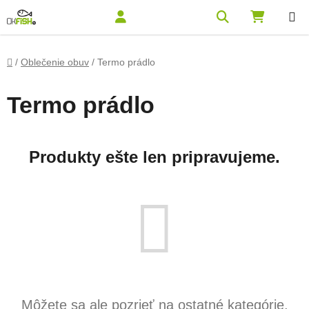
Prejsť na obsah
Hľadať
NÁKUPN
Domov
/
Oblečenie obuv
/
Termo prádlo
Termo prádlo
Produkty ešte len pripravujeme.
Môžete sa ale pozrieť na ostatné kategórie.