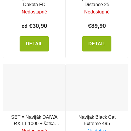
Dakota FD
Distance 25
Nedostupné
Nedostupné
€30,90
€89,90
od
DETAIL
DETAIL
SET = Naviják DAIWA
Navijak Black Cat
RX LT 1000 + šatka
Extreme 495
MIKADO
Nedostupné
Na dotaz