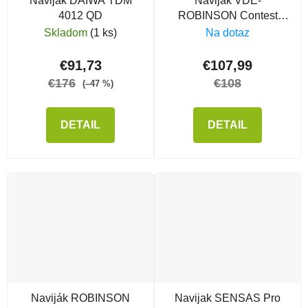
Naviják DAIWA TDM
Navijak VDE-
4012 QD
ROBINSON Contest
Match FD 3510
Skladom
(1 ks)
Na dotaz
€91,73
€107,99
€176
€108
(–47 %)
DETAIL
DETAIL
Naviják ROBINSON
Navijak SENSAS Pro