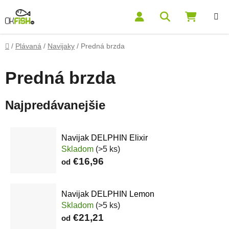
Prejsť na obsah
Hľadať
NÁKUP
Domov
/
Plávaná
/
Navijaky
/
Predná brzda
Predná brzda
Najpredávanejšie
Navijak DELPHIN Elixir
Skladom
(>5 ks)
€16,96
od
Navijak DELPHIN Lemon
Skladom
(>5 ks)
€21,21
od