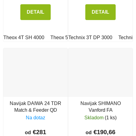
DETAIL
DETAIL
Theox 4T SH 4000
Theox 5T SH 5000
Technix 3T DP 3000
Technix
Navijak DAIWA 24 TDR
Navijak SHIMANO
Match & Feeder QD
Vanford FA
Na dotaz
Skladom
(1 ks)
€281
€190,66
od
od