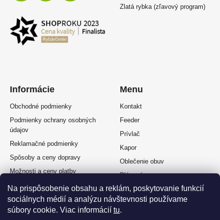
Zlatá rybka (zľavový program)
Informácie
Menu
Obchodné podmienky
Kontakt
Podmienky ochrany osobných
Feeder
údajov
Prívlač
Reklamačné podmienky
Kapor
Spôsoby a ceny dopravy
Oblečenie obuv
Možnosti a ceny platby
Plávaná
Splátkový predaj
Na prispôsobenie obsahu a reklám, poskytovanie funkcií
Muškárina
Odstúpenie od zmluvy
sociálnych médií a analýzu návštevnosti používame
súbory cookie. Viac informácií
tu
.