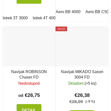
Aero BB 4000
Aero BB C50
Ixtrek 3T 3000
Ixtrek 4T 4000
Ixtrek 5T 5000
Ixtrek 2T 
AKCIA
Navijak ROBINSON
Navijak MIKADO Sasori
Chaser FD
3004 FD
Nedostupné
Skladom
(>5 ks)
€26,75
€26,38
od
€28,99
(–9 %)
DETAIL