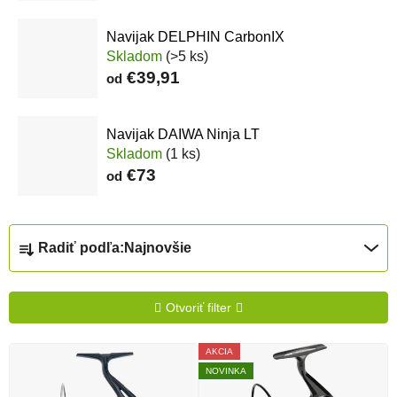
Navijak DELPHIN CarbonIX
Skladom
(>5 ks)
€39,91
od
Navijak DAIWA Ninja LT
Skladom
(1 ks)
€73
od
Radenie produktov
Radiť podľa:
Najnovšie
Otvoriť filter
Výpis produktov
AKCIA
NOVINKA