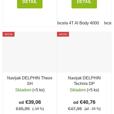
DETAIL
DETAIL
Ixcela 4T Al Body 4000
Ixcel
AKCIA
AKCIA
Navijak DELPHIN Theox
Navijak DELPHIN
SH
Technix DP
Skladom
(>5 ks)
Skladom
(>5 ks)
€39,06
€40,76
od
od
€45,95
€47,95
(–14 %)
(až –15 %)