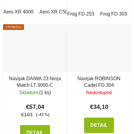
Aero XR 4000
Aero XR C5000
Aero XR C3000
Frog FD 253
Frog FD 303
VÝPREDAJ
Navijak DAIWA 23 Ninja
Navijak ROBINSON
Match LT 3000-C
Cadet FD 304
Skladom
(1 ks)
Nedostupné
€57,04
€34,10
€101
(–43 %)
DETAIL
DETAIL