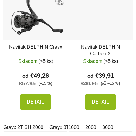
Navijak DELPHIN Grayx
Navijak DELPHIN
CarbonIX
Skladom
(>5 ks)
Skladom
(>5 ks)
€49,26
€39,91
od
od
€57,95
€46,95
(–15 %)
(až –15 %)
DETAIL
DETAIL
Grayx 2T SH 2000
Grayx 3T SH 3000
1000
2000
Grayx 1T SH 1000
3000