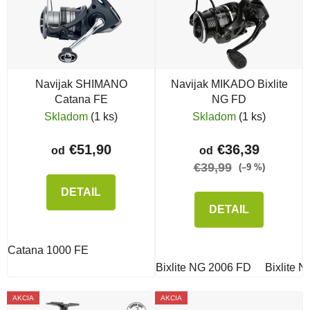
Navijak SHIMANO
Navijak MIKADO Bixlite
Catana FE
NG FD
Skladom
(1 ks)
Skladom
(1 ks)
€51,90
€36,39
od
od
€39,99
(–9 %)
DETAIL
DETAIL
Catana 1000 FE
Bixlite NG 2006 FD
Bixlite 
AKCIA
AKCIA