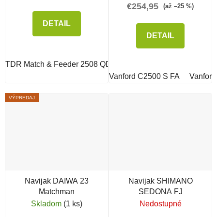
€254,95
(až –25 %)
DETAIL
DETAIL
TDR Match & Feeder 2508 QD
TDR Match & Feeder 3012
Vanford C2500 S FA
Vanford
VÝPREDAJ
Navijak DAIWA 23
Navijak SHIMANO
Matchman
SEDONA FJ
Skladom
(1 ks)
Nedostupné