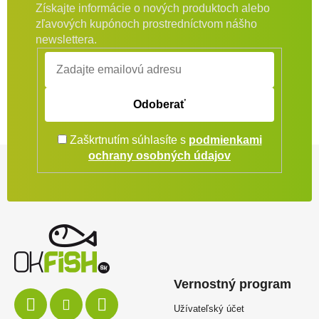
Získajte informácie o nových produktoch alebo
zľavových kupónoch prostredníctvom nášho
newslettera.
Odoberať
Zaškrtnutím súhlasíte s
podmienkami
Zápätie
ochrany osobných údajov
Vernostný program
Užívateľský účet