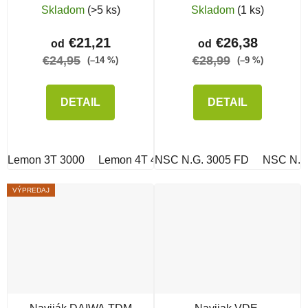
Skladom
(>5 ks)
Skladom
(1 ks)
€21,21
€26,38
od
od
€24,95
€28,99
(–14 %)
(–9 %)
DETAIL
DETAIL
Lemon 3T 3000
Lemon 4T 4000
NSC N.G. 3005 FD
Lemon 5T 5000
NSC N.G
Lemo
VÝPREDAJ