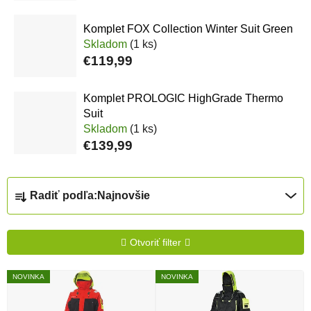
Komplet FOX Collection Winter Suit Green
Skladom
(1 ks)
€119,99
Komplet PROLOGIC HighGrade Thermo
Suit
Skladom
(1 ks)
€139,99
Radenie produktov
Radiť podľa:
Najnovšie
Otvoriť filter
Výpis produktov
NOVINKA
NOVINKA