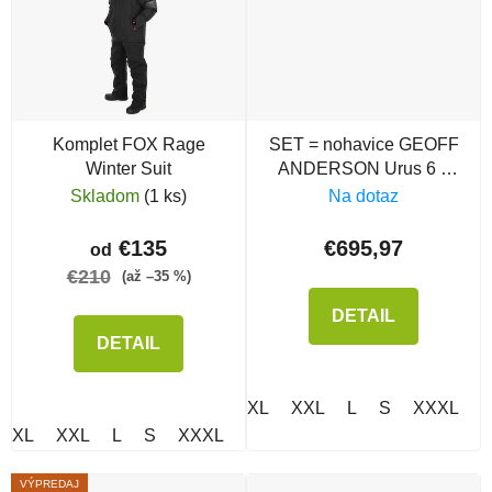
Komplet FOX Rage
SET = nohavice GEOFF
Winter Suit
ANDERSON Urus 6 +
bunda Dozer 6 čierne
Skladom
(1 ks)
Na dotaz
€135
€695,97
od
€210
(až –35 %)
DETAIL
DETAIL
XL
XXL
L
S
XXXL
XL
XXL
L
S
XXXL
XXXXL
VÝPREDAJ