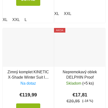
XL
XXL
XL
XXL
L
AKCIA
Zimný komplet KINETIC
Nepremokavý oblek
X-Shade Winter Suit Ivy
DELPHIN Proof
Green
Na dotaz
Skladom
(>5 ks)
€119,99
€17,81
€20,95
(–14 %)