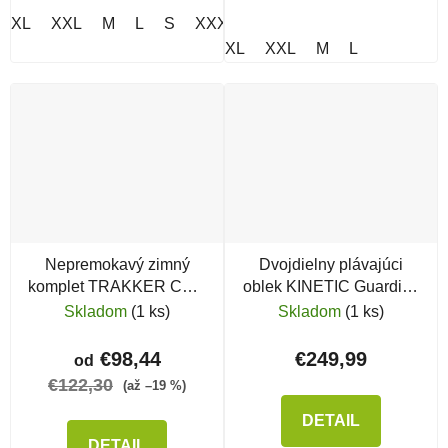
XL
XXL
M
L
S
XXXL
XL
XXL
M
L
Nepremokavý zimný
Dvojdielny plávajúci
komplet TRAKKER CR 2
oblek KINETIC Guardian
Winter Suit
Flotation Suit Red/
Skladom
(1 ks)
Skladom
(1 ks)
Stormy
€98,44
€249,99
od
€122,30
(až –19 %)
DETAIL
DETAIL