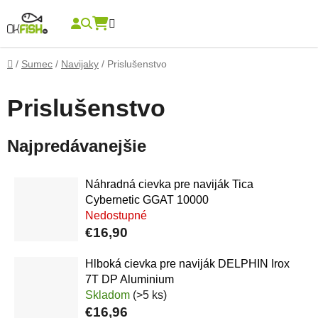
Prejsť na obsah
Hľadať
NÁKUPNÝ KOŠÍK
Domov
/
Sumec
/
Navijaky
/
Prislušenstvo
Prislušenstvo
Najpredávanejšie
Náhradná cievka pre naviják Tica
Cybernetic GGAT 10000
Nedostupné
€16,90
Hlboká cievka pre naviják DELPHIN Irox
7T DP Aluminium
Skladom
(>5 ks)
€16,96