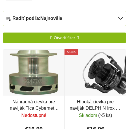
Radenie produktov
Radiť podľa:
Najnovšie
Otvoriť filter
Výpis produktov
AKCIA
Náhradná cievka pre
Hlboká cievka pre
naviják Tica Cybernetic
naviják DELPHIN Irox 7T
GGAT 10000
DP Aluminium
Nedostupné
Skladom
(>5 ks)
€16,90
€16,96