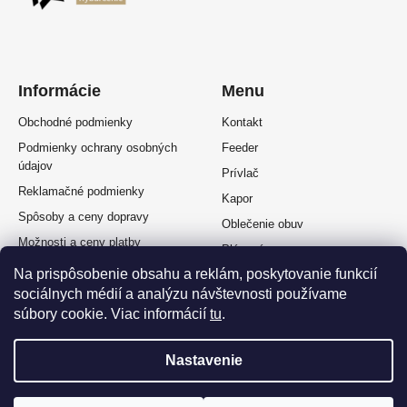
Informácie
Menu
Obchodné podmienky
Kontakt
Podmienky ochrany osobných
Feeder
údajov
Prívlač
Reklamačné podmienky
Kapor
Spôsoby a ceny dopravy
Oblečenie obuv
Možnosti a ceny platby
Plávaná
Splátkový predaj
Na prispôsobenie obsahu a reklám, poskytovanie funkcií
Muškárina
Odstúpenie od zmluvy
sociálnych médií a analýzu návštevnosti používame
súbory cookie. Viac informácií
tu
.
Nastavenie
Vytvoril Shoptet Premium
a
Adatelier