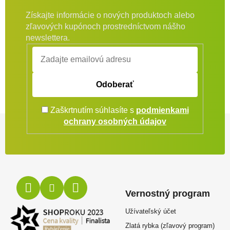
Získajte informácie o nových produktoch alebo
zľavových kupónoch prostredníctvom nášho
newslettera.
Odoberať
Zaškrtnutím súhlasíte s
podmienkami
Zápätie
ochrany osobných údajov
Vernostný program
Užívateľský účet
Zlatá rybka (zľavový program)