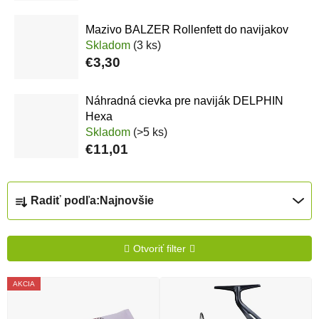
Mazivo BALZER Rollenfett do navijakov
Skladom
(3 ks)
€3,30
Náhradná cievka pre naviják DELPHIN
Hexa
Skladom
(>5 ks)
€11,01
Radenie produktov
Radiť podľa:
Najnovšie
Otvoriť filter
Výpis produktov
AKCIA