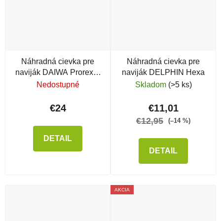
Náhradná cievka pre
Náhradná cievka pre
naviják DAIWA Prorex X
naviják DELPHIN Hexa
LT 3000-C
Nedostupné
Skladom
(>5 ks)
€24
€11,01
€12,95
(–14 %)
DETAIL
DETAIL
AKCIA