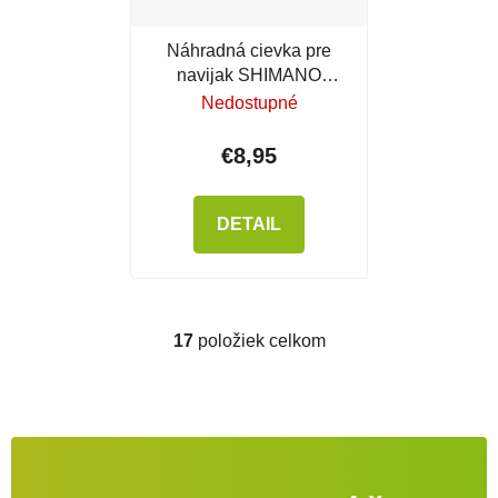
Náhradná cievka pre
navijak SHIMANO
Sienna 2500 FE
Nedostupné
€8,95
DETAIL
17
položiek celkom
Ovládacie prvky výpisu