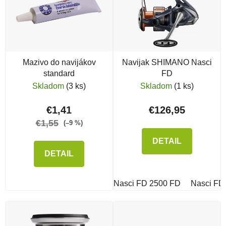
Mazivo do navijákov
Navijak SHIMANO Nasci
standard
FD
Skladom
(3 ks)
Skladom
(1 ks)
€1,41
€126,95
€1,55
(–9 %)
DETAIL
DETAIL
Nasci FD 2500 FD
Nasci FD