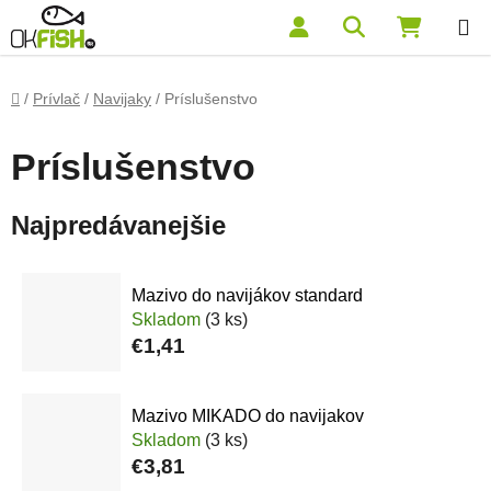
Prejsť na obsah
Hľadať
NÁKUP
Domov
/
Prívlač
/
Navijaky
/
Príslušenstvo
Príslušenstvo
Najpredávanejšie
Mazivo do navijákov standard
Skladom
(3 ks)
€1,41
Mazivo MIKADO do navijakov
Skladom
(3 ks)
€3,81