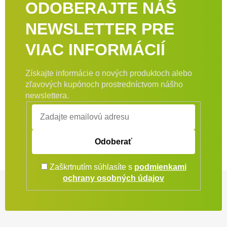
ODOBERAJTE NÁŠ
NEWSLETTER PRE
VIAC INFORMÁCIÍ
Získajte informácie o nových produktoch alebo
zľavových kupónoch prostredníctvom nášho
newslettera.
Odoberať
Zaškrtnutím súhlasíte s
podmienkami
Zápätie
ochrany osobných údajov