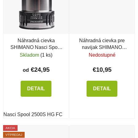
Náhradná cievka
Náhradná cievka pre
SHIMANO Nasci Spool
navijak SHIMANO
FC
Catana Spool 2500 FD
Skladom
(1 ks)
Nedostupné
€24,95
€10,95
od
DETAIL
DETAIL
Nasci Spool 2500S HG FC
AKCIA
VÝPREDAJ