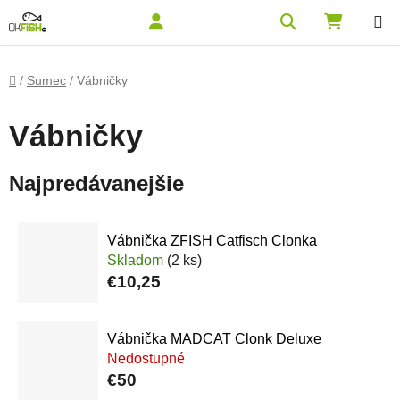
Prejsť na obsah
Hľadať
NÁKUPN
Domov
/
Sumec
/
Vábničky
Vábničky
Najpredávanejšie
Vábnička ZFISH Catfisch Clonka
Skladom
(2 ks)
€10,25
Vábnička MADCAT Clonk Deluxe
Nedostupné
€50