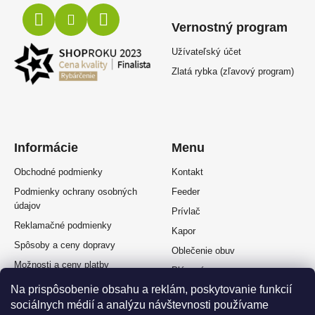
Vernostný program
Užívateľský účet
Zlatá rybka (zľavový program)
Informácie
Menu
Obchodné podmienky
Kontakt
Podmienky ochrany osobných
Feeder
údajov
Prívlač
Reklamačné podmienky
Kapor
Spôsoby a ceny dopravy
Oblečenie obuv
Možnosti a ceny platby
Plávaná
Splátkový predaj
Na prispôsobenie obsahu a reklám, poskytovanie funkcií
Muškárina
Odstúpenie od zmluvy
sociálnych médií a analýzu návštevnosti používame