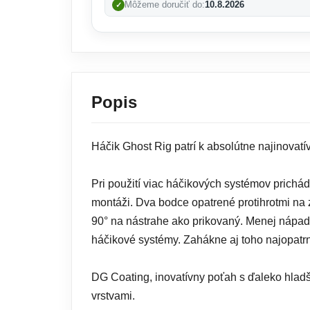
Môžeme doručiť do:
10.8.2026
Popis
Háčik Ghost Rig patrí k absolútne najinovatív
Pri použití viac háčikových systémov prichá
montáži. Dva bodce opatrené protihrotmi na 
90° na nástrahe ako prikovaný. Menej nápad
háčikové systémy. Zahákne aj toho najopatr
DG Coating, inovatívny poťah s ďaleko hladš
vrstvami.