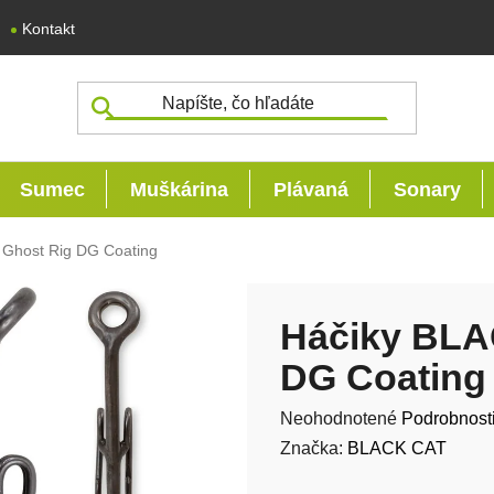
Kontakt
Sumec
Muškárina
Plávaná
Sonary
Ghost Rig DG Coating
Háčiky BLA
DG Coating
Priemerné hodnotenie produk
Neohodnotené
Podrobnost
Značka:
BLACK CAT