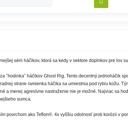
DO KO
nejšej sérii háčikov, ktorá sa kedy v sektore doplnkov pre lov s
dza "hodinka" háčikov Ghost Rig. Tento decentný jednoháčik spo
zadnej strane ramienka háčika sa umiestnia pod rybiu kožu. Tý
né a menej agresívne nastraženie nie je možné. Najviac sa hod
nejšieho sumca.
ím povrchom ako Teflon®. 4x vyššiu odolnosť proti korózii v po