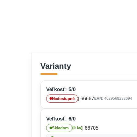
Varianty
Veľkosť: 5/0
| 66667
Nedostupné
EAN:
4029569233694
Veľkosť: 6/0
| 66705
(5 ks)
Skladom