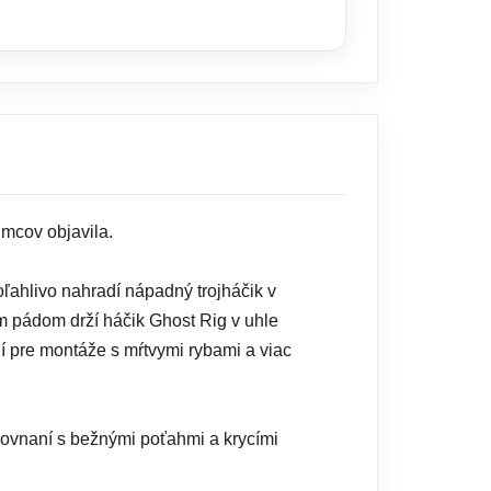
ŠÍKA
umcov objavila.
ľahlivo nahradí nápadný trojháčik v
m pádom drží háčik Ghost Rig v uhle
í pre montáže s mŕtvymi rybami a viac
rovnaní s bežnými poťahmi a krycími