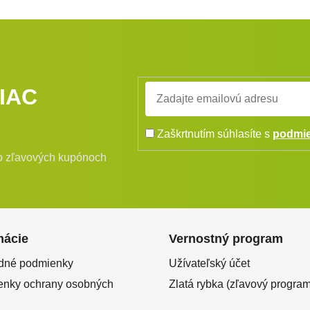
IAC
Zaškrtnutím súhlasíte s
podmie
bo zľavových kupónoch
mácie
Vernostný program
dné podmienky
Užívateľský účet
nky ochrany osobných
Zlatá rybka (zľavový program