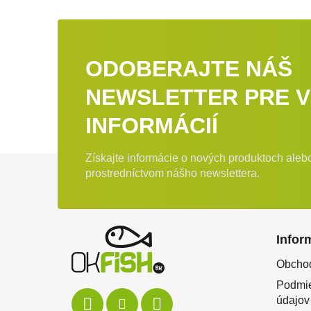
ODOBERAJTE NÁŠ
NEWSLETTER PRE V
INFORMÁCIÍ
Získajte informácie o nových produktoch ale
Zápätie
prostredníctvom nášho newslettera.
Infor
Obcho
Podmie
údajov