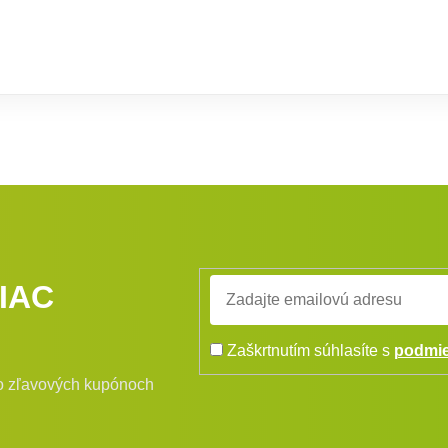
IAC
Zaškrtnutím súhlasíte s
podmie
bo zľavových kupónoch