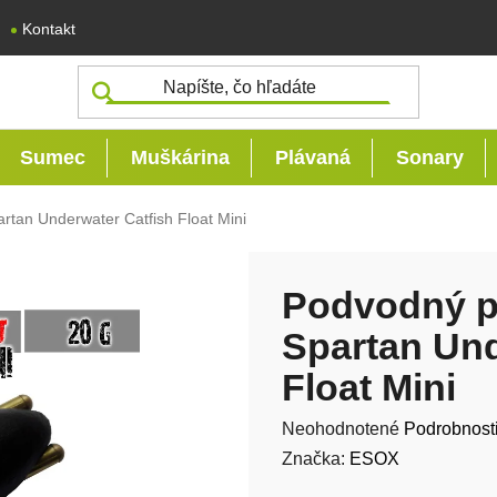
Kontakt
Sumec
Muškárina
Plávaná
Sonary
tan Underwater Catfish Float Mini
Podvodný p
Spartan Und
Float Mini
Priemerné hodnotenie produk
Neohodnotené
Podrobnost
Značka:
ESOX