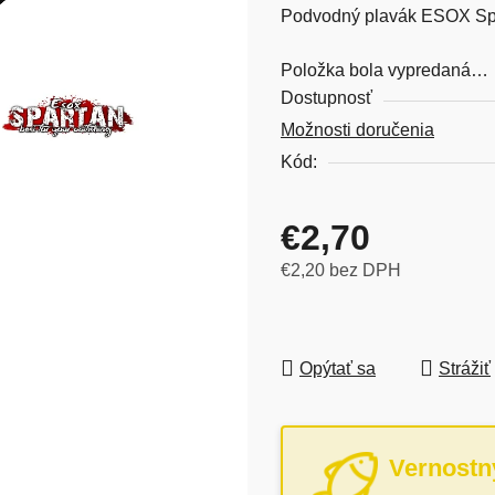
Podvodný plavák ESOX Spar
Položka bola vypredaná…
Dostupnosť
Možnosti doručenia
Kód:
€2,70
€2,20 bez DPH
Jednotková cena:
Opýtať sa
Strážiť
Vernostn