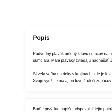
Popis
Podvodný plavák určený k lovu sumcov na ná
sumčiara. Malé plaváky zvládajú nadnášať „
Skvelá voľba na rieky v krajinách, kde je lov
Svoje využitie má aj pri love šťúk či zubáčo
Buďte prvý, kto napíše príspevok k tejto polo