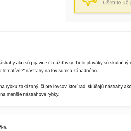
Ušetrite už
strahy ako sú pijavice či dážďovky. Tieto plaváky sú skutoč
alternatívne“ nástrahy na lov sumca západného.
 na rybku zakázaný, či pre lovcov, ktorí radi skúšajú nástrahy ak
v na menšie nástrahové rybky.
žke.