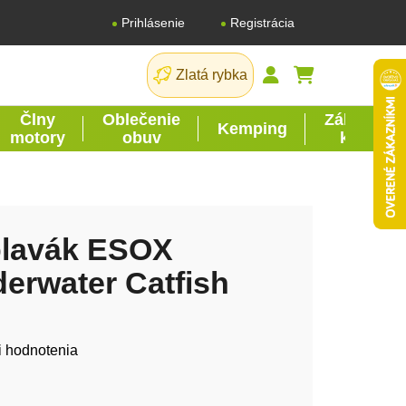
Registrácia
Prihlásenie
Zlatá rybka
NÁKUPNÝ KO
Člny
Oblečenie
Záhrada
Kemping
motory
obuv
kutil
lavák ESOX
erwater Catfish
tu je 0,0 z 5 hviezdičiek.
i hodnotenia