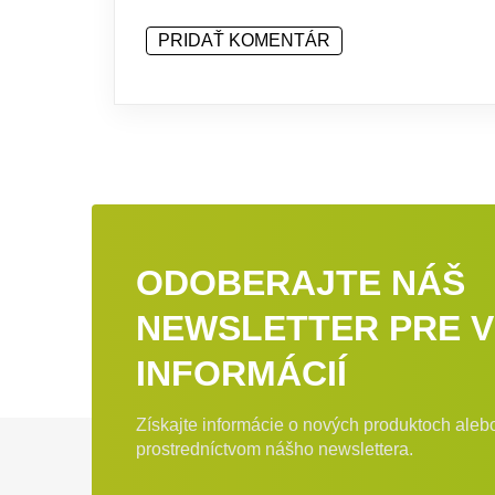
PRIDAŤ KOMENTÁR
ODOBERAJTE NÁŠ
NEWSLETTER PRE V
INFORMÁCIÍ
Získajte informácie o nových produktoch ale
Zápätie
prostredníctvom nášho newslettera.