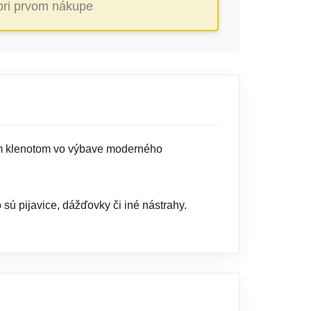
 pri prvom nákupe
ným klenotom vo výbave moderného
o sú pijavice, dážďovky či iné nástrahy.