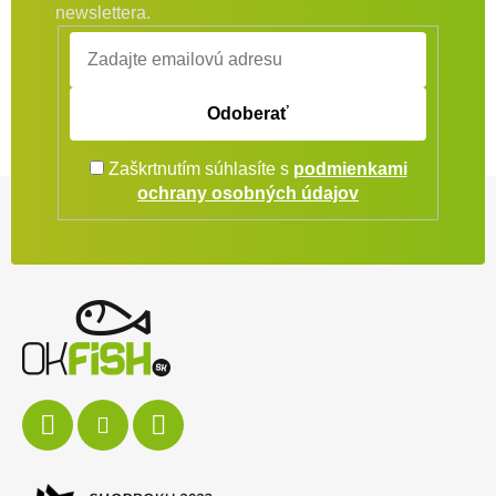
newslettera.
Odoberať
Zaškrtnutím súhlasíte s
podmienkami
Zápätie
ochrany osobných údajov