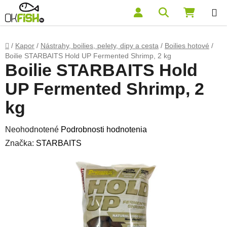
Prejsť na obsah
Hľadať
NÁKUP
Domov
/
Kapor
/
Nástrahy, boilies, pelety, dipy a cesta
/
Boilies hotové
/
Boilie STARBAITS Hold UP Fermented Shrimp, 2 kg
Boilie STARBAITS Hold
UP Fermented Shrimp, 2
kg
Priemerné hodnotenie produktu je 0,0 z 5 hviezdičiek.
Neohodnotené
Podrobnosti hodnotenia
Značka:
STARBAITS