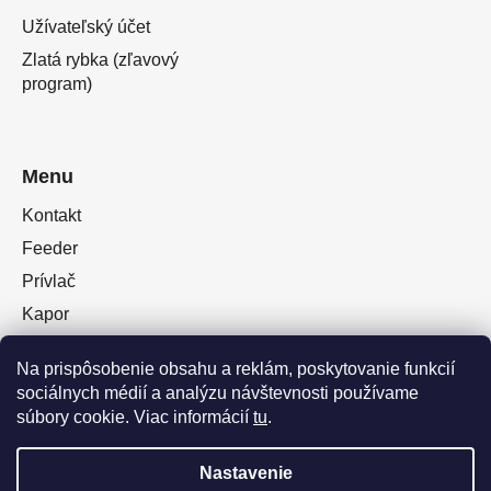
Užívateľský účet
Zlatá rybka (zľavový
program)
Menu
Kontakt
Feeder
Prívlač
Kapor
Oblečenie obuv
Na prispôsobenie obsahu a reklám, poskytovanie funkcií
Plávaná
sociálnych médií a analýzu návštevnosti používame
Muškárina
súbory cookie. Viac informácií
tu
.
Nastavenie