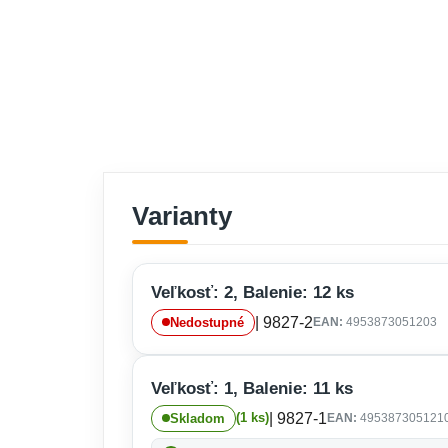
Varianty
Veľkosť: 2, Balenie: 12 ks
| 9827-2
Nedostupné
EAN:
4953873051203
Veľkosť: 1, Balenie: 11 ks
| 9827-1
(1 ks)
Skladom
EAN:
495387305121