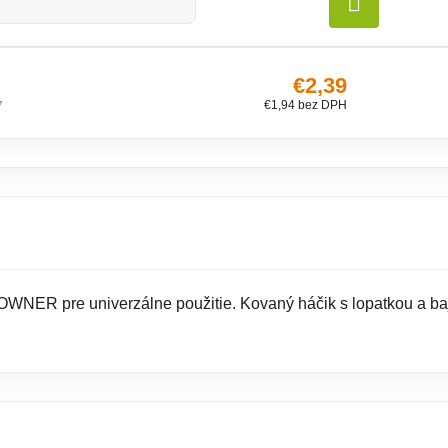
DO KO
€2,39
€1,94 bez DPH
7
WNER pre univerzálne použitie. Kovaný háčik s lopatkou a bajo