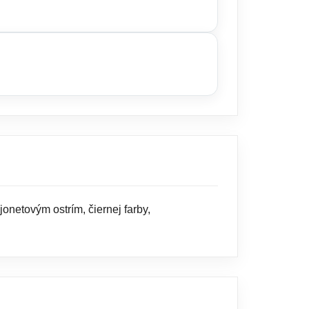
ŠÍKA
netovým ostrím, čiernej farby,