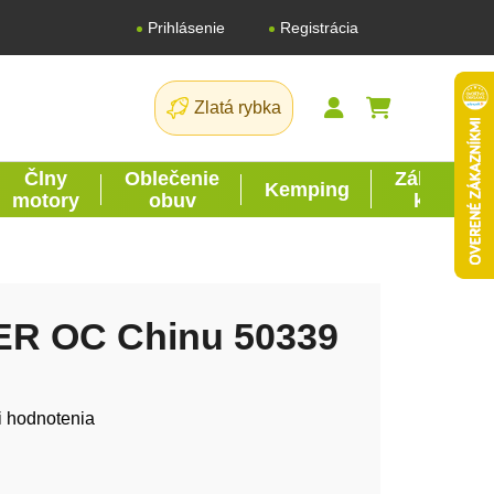
Registrácia
Prihlásenie
Zlatá rybka
NÁKUPNÝ K
Člny
Oblečenie
Záhrada
Kemping
motory
obuv
kutil
R OC Chinu 50339
tu je 0,0 z 5 hviezdičiek.
i hodnotenia