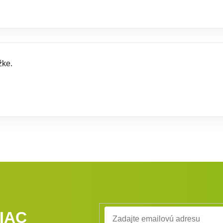
žke.
IAC