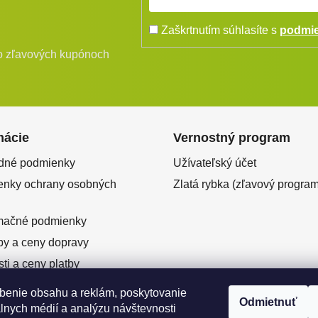
Zaškrtnutím súhlasíte s
podmie
bo zľavových kupónoch
mácie
Vernostný program
dné podmienky
Užívateľský účet
nky ochrany osobných
Zlatá rybka (zľavový program
mačné podmienky
y a ceny dopravy
ti a ceny platby
ový predaj
benie obsahu a reklám, poskytovanie
Odmietnuť
enie od zmluvy
álnych médií a analýzu návštevnosti