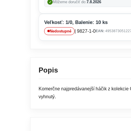
Môžeme doručiť do:
7.8.2026
Veľkosť: 1/0, Balenie: 10 ks
| 9827-1-0
Nedostupné
EAN:
495387305122
Popis
Komerčne najpredávanejší háčik z kolekcie O
vyhnutý.