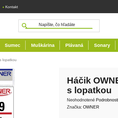
Kontakt
Sumec
Muškárina
Plávaná
Sonary
 lopatkou
Háčik OWNE
s lopatkou
Priemerné hodnotenie produk
Neohodnotené
Podrobnost
Značka:
OWNER