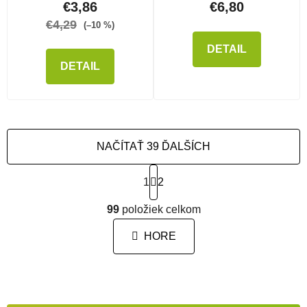
€3,86
€6,80
€4,29
(–10 %)
DETAIL
DETAIL
NAČÍTAŤ 39 ĎALŠÍCH
Stránkovanie
1
2
Ovládacie prvky výpisu
99
položiek celkom
HORE