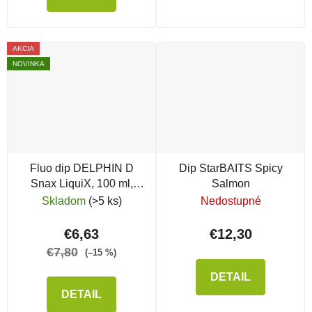
AKCIA
NOVINKA
Fluo dip DELPHIN D
Dip StarBAITS Spicy
Snax LiquiX, 100 ml,
Salmon
Losos & Rak
Skladom
(>5 ks)
Nedostupné
€6,63
€12,30
€7,80
(–15 %)
DETAIL
DETAIL