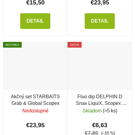
€15,50
€23,95
DETAIL
DETAIL
NOVINKA
AKCIA
Akčný set STARBAITS
Fluo dip DELPHIN D
Grab & Global Scopex
Snax LiquiX, Scopex -
Vanilka
Nedostupné
Skladom
(>5 ks)
€23,95
€6,63
€7,80
(–15 %)