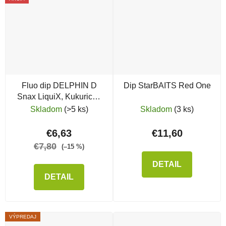
Fluo dip DELPHIN D
Dip StarBAITS Red One
Snax LiquiX, Kukurica -
Ananás
Skladom
(>5 ks)
Skladom
(3 ks)
€6,63
€11,60
€7,80
(–15 %)
DETAIL
DETAIL
VÝPREDAJ