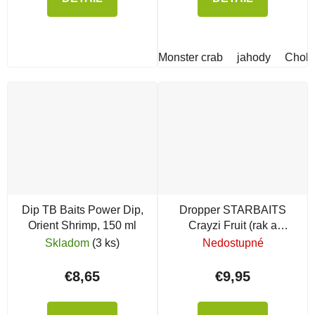
Monster crab
jahody
Chobo
Dip TB Baits Power Dip,
Dropper STARBAITS
Orient Shrimp, 150 ml
Crayzi Fruit (rak a
ovocie)
Skladom
(3 ks)
Nedostupné
€8,65
€9,95