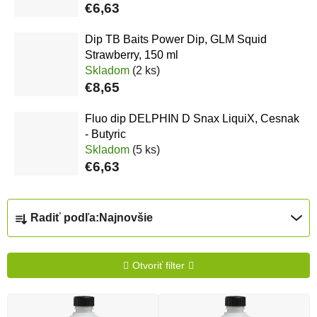
€6,63
Dip TB Baits Power Dip, GLM Squid
Strawberry, 150 ml
Skladom
(2 ks)
€8,65
Fluo dip DELPHIN D Snax LiquiX, Cesnak
- Butyric
Skladom
(5 ks)
€6,63
Radenie produktov
Radiť podľa:
Najnovšie
Otvoriť filter
Výpis produktov