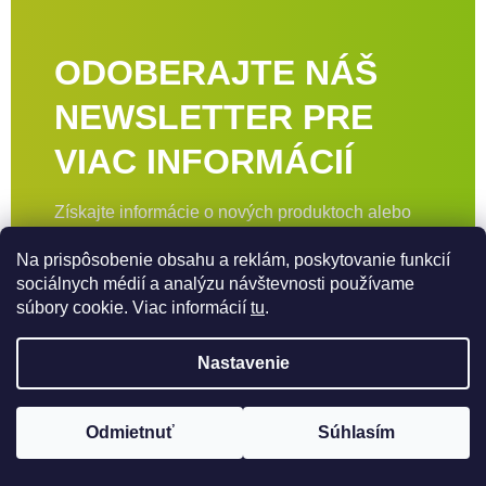
ODOBERAJTE NÁŠ
NEWSLETTER PRE
VIAC INFORMÁCIÍ
Získajte informácie o nových produktoch alebo
zľavových kupónoch prostredníctvom nášho
Na prispôsobenie obsahu a reklám, poskytovanie funkcií
newslettera.
sociálnych médií a analýzu návštevnosti používame
súbory cookie. Viac informácií
tu
.
Odoberať
Nastavenie
Zaškrtnutím súhlasíte s
podmienkami
Zápätie
Odmietnuť
Súhlasím
ochrany osobných údajov