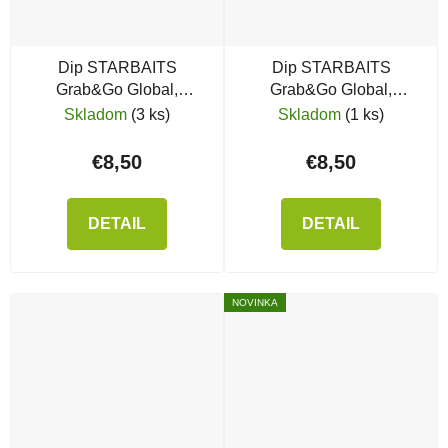
Dip STARBAITS
Dip STARBAITS
Grab&Go Global,
Grab&Go Global,
Ananás
Banana Cream
Skladom
(3 ks)
Skladom
(1 ks)
€8,50
€8,50
DETAIL
DETAIL
NOVINKA