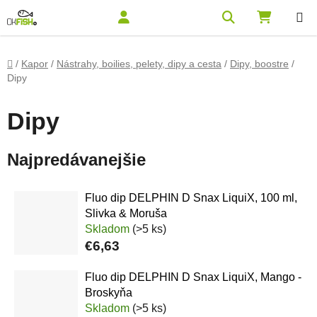
Prejsť na obsah
Hľadať
NÁKUPN
Domov
/
Kapor
/
Nástrahy, boilies, pelety, dipy a cesta
/
Dipy, boostre
/
Dipy
Dipy
Najpredávanejšie
Fluo dip DELPHIN D Snax LiquiX, 100 ml,
Slivka & Moruša
Skladom
(>5 ks)
€6,63
Fluo dip DELPHIN D Snax LiquiX, Mango -
Broskyňa
Skladom
(>5 ks)