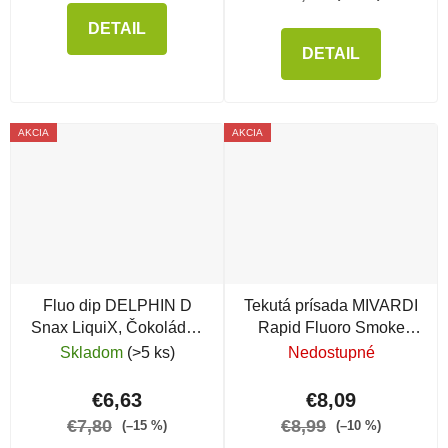
DETAIL
DETAIL
AKCIA
AKCIA
Fluo dip DELPHIN D
Tekutá prísada MIVARDI
Snax LiquiX, Čokoláda -
Rapid Fluoro Smoke
Banán
Sweet
Skladom
(>5 ks)
Nedostupné
€6,63
€8,09
€7,80
€8,99
(–15 %)
(–10 %)