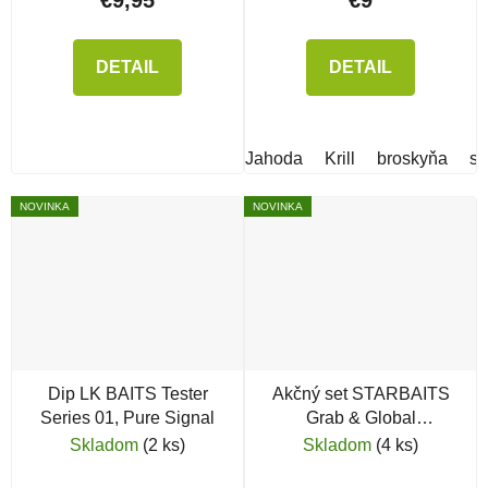
DETAIL
DETAIL
Jahoda
Krill
broskyňa
sl
NOVINKA
NOVINKA
Dip LK BAITS Tester
Akčný set STARBAITS
Series 01, Pure Signal
Grab & Global
Strawberry Jam
Skladom
(2 ks)
Skladom
(4 ks)