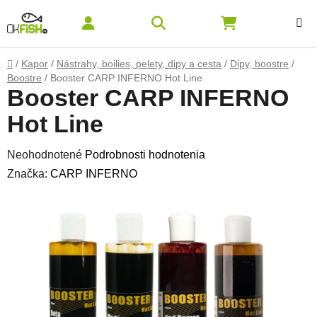
Prejsť na obsah
Hľadať
NÁKUPNÝ K
Domov
/
Kapor
/
Nástrahy, boilies, pelety, dipy a cesta
/
Dipy, boostre
/
Boostre
/
Booster CARP INFERNO Hot Line
Booster CARP INFERNO
Hot Line
Priemerné hodnotenie produktu je 0,0 z 5 hviezdičiek.
Neohodnotené
Podrobnosti hodnotenia
Značka:
CARP INFERNO