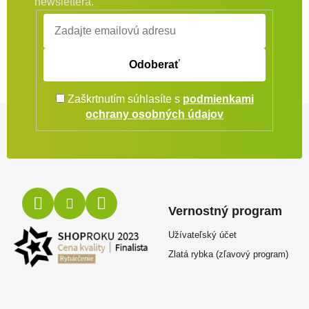
newslettera.
Odoberať
Zaškrtnutím súhlasíte s
podmienkami
Zápätie
ochrany osobných údajov
Vernostný program
Užívateľský účet
Zlatá rybka (zľavový program)