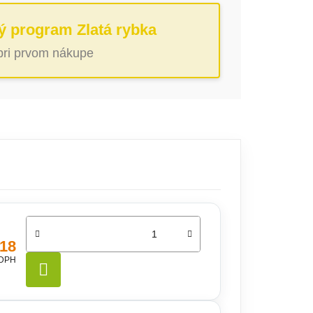
ý program Zlatá rybka
 pri prvom nákupe
,18
 DPH
DO KOŠÍKA