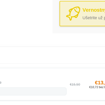
Vernostn
Ušetrite už
€13
9
€15,50
€10,72 bez