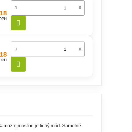
,18
 DPH
DO KOŠÍKA
,18
 DPH
DO KOŠÍKA
. Samozrejmosťou je tichý mód. Samotné