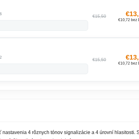
€13
6
€15,50
€10,72 bez
€13
2
€15,50
€10,72 bez
nastavenia 4 rôznych tónov signalizácie a 4 úrovní hlasitosti