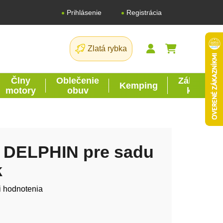
Registrácia
Prihlásenie
Zlatá rybka
NÁKUPNÝ K
Člny
Oblečenie
Záhrada
Kemping
motory
obuv
kutil
r DELPHIN pre sadu
k
tu je 0,0 z 5 hviezdičiek.
i hodnotenia