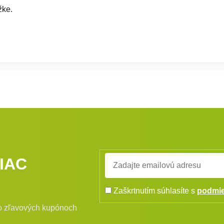
žke.
IAC
Zaškrtnutím súhlasíte s
podmie
bo zľavových kupónoch