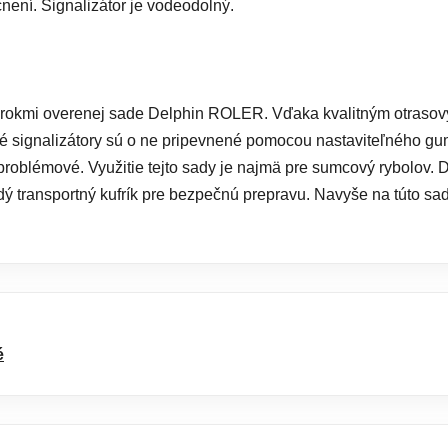
není. Signalizátor je vodeodolný.
v rokmi overenej sade Delphin ROLER. Vďaka kvalitným otraso
né signalizátory sú o ne pripevnené pomocou nastaviteľného 
problémové. Využitie tejto sady je najmä pre sumcový rybolov. 
 transportný kufrík pre bezpečnú prepravu. Navyše na túto sa
é