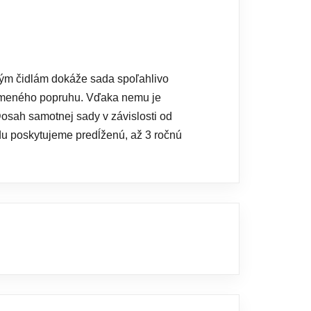
vým čidlám dokáže sada spoľahlivo
gumeného popruhu. Vďaka nemu je
Dosah samotnej sady v závislosti od
du poskytujeme predĺženú, až 3 ročnú