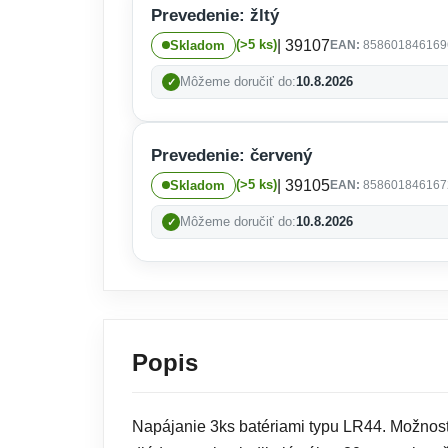
Prevedenie: žltý
| 39107
(>5 ks)
Skladom
EAN:
858601846169
Môžeme doručiť do:
10.8.2026
Prevedenie: červený
| 39105
(>5 ks)
Skladom
EAN:
858601846167
Môžeme doručiť do:
10.8.2026
Popis
Napájanie 3ks batériami typu LR44. Možnosť 