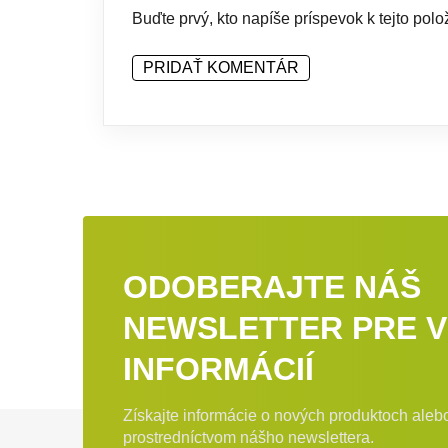
Buďte prvý, kto napíše príspevok k tejto polo
PRIDAŤ KOMENTÁR
ODOBERAJTE NÁŠ
NEWSLETTER PRE V
INFORMÁCIÍ
Získajte informácie o nových produktoch ale
Zápätie
prostredníctvom nášho newslettera.