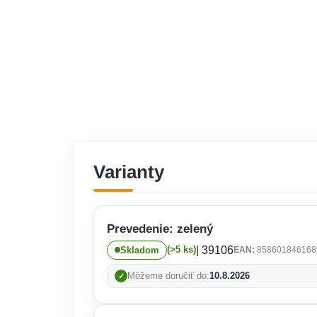
Varianty
Prevedenie: zelený
| 39106
(>5 ks)
Skladom
EAN:
858601846168
Môžeme doručiť do:
10.8.2026