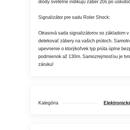
diódy svetelne indikujú záber 20s po uskutoč
Signalizátor pre sadu Roler Shock:
Otrasová sada signalizátorov so základom 
detekovať zábery na vašich prútoch. Samot
upevnenie o ktorýkoľvek typ prúta úplne bez
podmienok až 130m. Samozrejmosťou je tvrdý
záruku!
Kategória
Elektronick