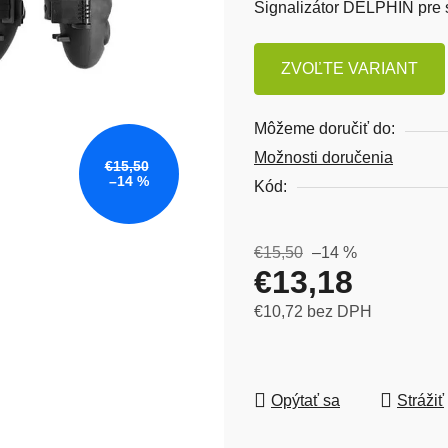
Signalizátor DELPHIN pre 
ZVOĽTE VARIANT
Môžeme doručiť do:
Možnosti doručenia
€15,50
–14 %
Kód:
€15,50
–14 %
€13,18
€10,72 bez DPH
Jednotková cena:
Opýtať sa
Strážiť