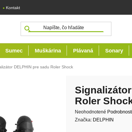
Kontakt
Sumec
Muškárina
Plávaná
Sonary
alizátor DELPHIN pre sadu Roler Shock
Signalizáto
Roler Shoc
Priemerné hodnotenie produk
Neohodnotené
Podrobnost
Značka:
DELPHIN