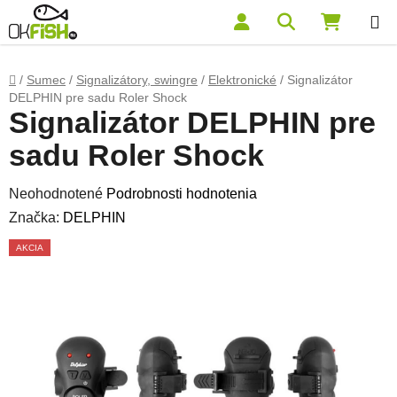
Prejsť na obsah
Hľadať
NÁKUP
Domov
/
Sumec
/
Signalizátory, swingre
/
Elektronické
/
Signalizátor
DELPHIN pre sadu Roler Shock
Signalizátor DELPHIN pre
sadu Roler Shock
Priemerné hodnotenie produktu je 0,0 z 5 hviezdičiek.
Neohodnotené
Podrobnosti hodnotenia
Značka:
DELPHIN
AKCIA