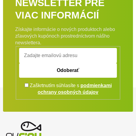
NEWSLETTER PRE
VIAC INFORMÁCIÍ
Získajte informácie o nových produktoch alebo
zľavových kupónoch prostredníctvom nášho
newslettera.
Odoberať
Zaškrtnutím súhlasíte s
podmienkami
Zápätie
ochrany osobných údajov