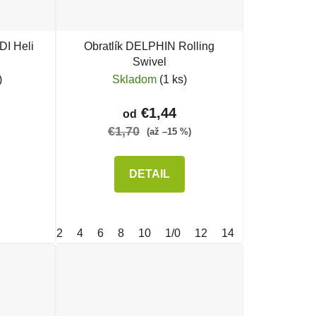
DI Heli
Obratlík DELPHIN Rolling
Swivel
)
Skladom
(1 ks)
€1,44
od
€1,70
(až –15 %)
DETAIL
2
4
6
8
10
1/0
12
14