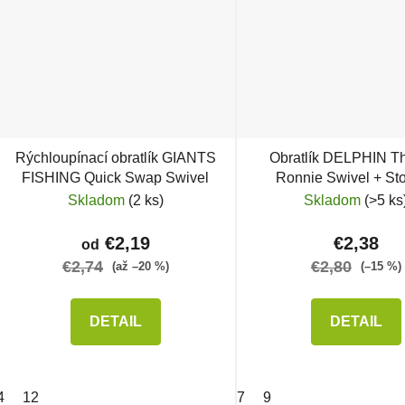
Rýchloupínací obratlík GIANTS
Obratlík DELPHIN T
FISHING Quick Swap Swivel
Ronnie Swivel + St
Skladom
(2 ks)
Skladom
(>5 ks
€2,19
€2,38
od
€2,74
€2,80
(až –20 %)
(–15 %)
DETAIL
DETAIL
4
12
7
9