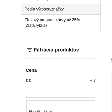
Podľa výrobcu/značky
Zľavový program
zľavy až 25%
(Zlatá rybka)
Filtrácia produktov
Cena
€
0
€
7
Na sklade
31