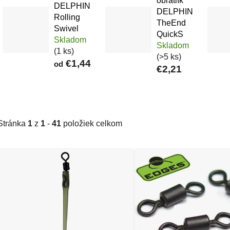
obratlík
DELPHIN
DELPHIN
Rolling
TheEnd
Swivel
QuickS
Skladom
Skladom
(1 ks)
(>5 ks)
€1,44
od
€2,21
Stránka
1
z
1
-
41
položiek celkom
Výpis produktov