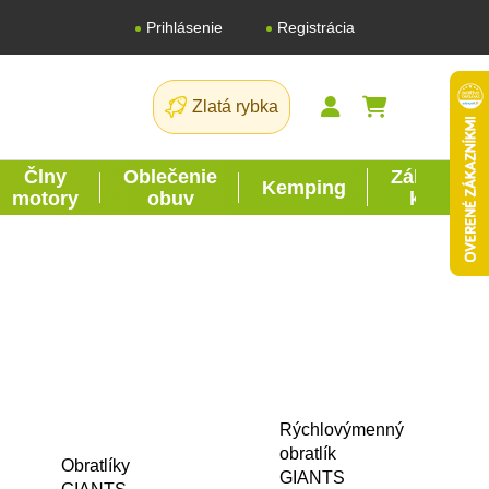
Registrácia
Prihlásenie
Zlatá rybka
NÁKUPNÝ K
Člny
Oblečenie
Záhrada
Kemping
motory
obuv
kutil
Rýchlovýmenný
obratlík
Obratlíky
GIANTS