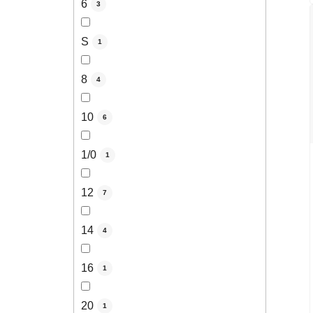
6
3
S
1
8
4
10
6
1/0
1
12
7
14
4
16
1
20
1