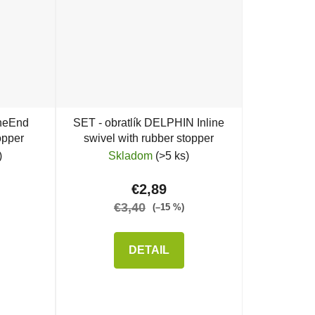
heEnd
SET - obratlík DELPHIN Inline
opper
swivel with rubber stopper
)
Skladom
(>5 ks)
€2,89
€3,40
(–15 %)
DETAIL