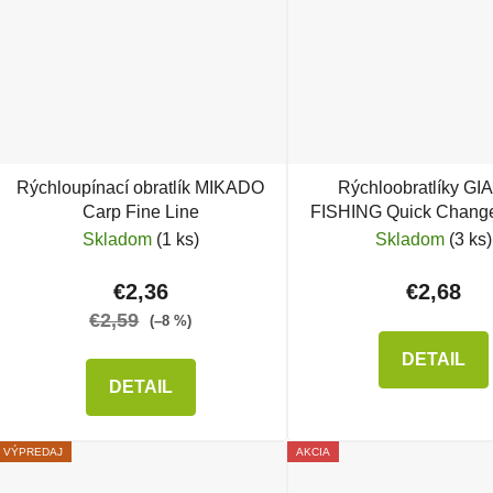
Rýchloupínací obratlík MIKADO
Rýchloobratlíky G
Carp Fine Line
FISHING Quick Change
Skladom
(1 ks)
Skladom
(3 ks)
€2,36
€2,68
€2,59
(–8 %)
DETAIL
DETAIL
VÝPREDAJ
AKCIA