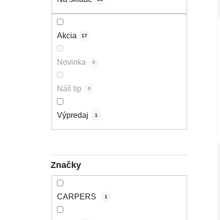
Akcia
17
Novinka
0
Náš tip
0
Výpredaj
1
Značky
CARPERS
1