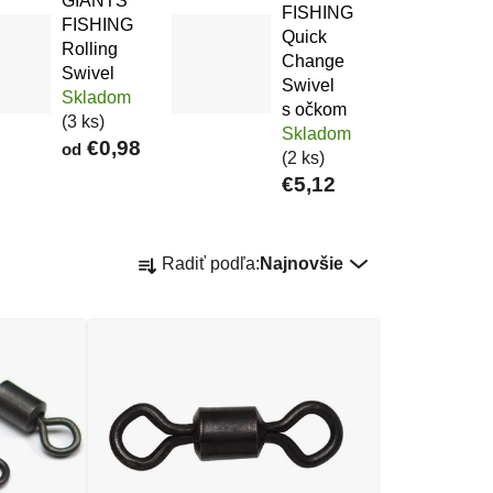
GIANTS
FISHING
FISHING
Quick
Rolling
Change
Swivel
Swivel
Skladom
s očkom
(3 ks)
Skladom
€0,98
od
(2 ks)
€5,12
Radenie produktov
Radiť podľa:
Najnovšie