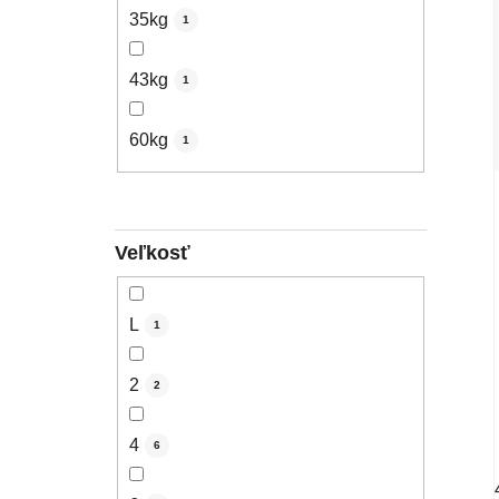
35kg
1
43kg
1
60kg
1
Veľkosť
L
1
2
2
4
6