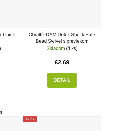
 Quick
Obratlík DAM Detek Shock Safe
Bead Swivel s prevlekom
)
Skladom
(4 ks)
€2,69
DETAIL
m
AKCIA