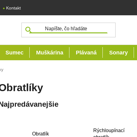
Kontakt
Sumec
Muškárina
Plávaná
Sonary
ky
Obratlíky
Najpredávanejšie
Rýchloupínací
Obratlík