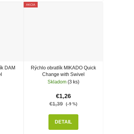
AKCIA
lík DAM
Rýchlo obratlík MIKADO Quick
l
Change with Swivel
Skladom
(3 ks)
€1,26
€1,39
(–9 %)
DETAIL