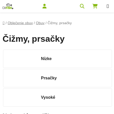
Prejsť na obsah
Hľadať
NÁKUPN
Domov
/
Oblečenie obuv
/
Obuv
/
Čižmy, prsačky
Čižmy, prsačky
Nízke
Prsačky
Vysoké