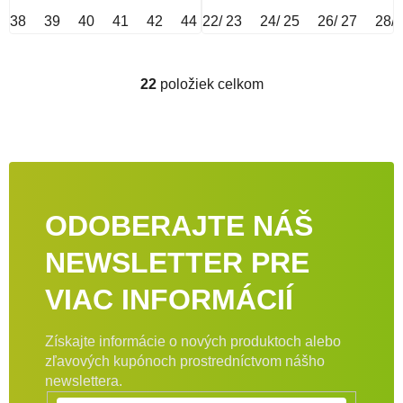
38
39
40
41
42
44
22/ 23
43
45
24/ 25
46
36
26/ 27
37
28/ 
47
22
položiek celkom
Ovládacie prvky výpisu
ODOBERAJTE NÁŠ
NEWSLETTER PRE
VIAC INFORMÁCIÍ
Získajte informácie o nových produktoch alebo
zľavových kupónoch prostredníctvom nášho
newslettera.