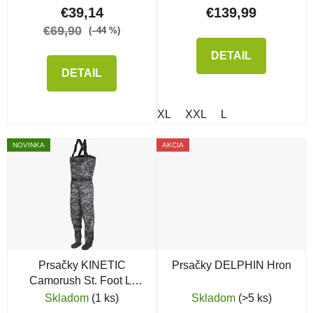
€39,14
€139,99
€69,90
(–44 %)
DETAIL
DETAIL
XL
XXL
L
NOVINKA
AKCIA
Prsačky KINETIC
Prsačky DELPHIN Hron
Camorush St. Foot L,
Grey Camo
Skladom
(1 ks)
Skladom
(>5 ks)