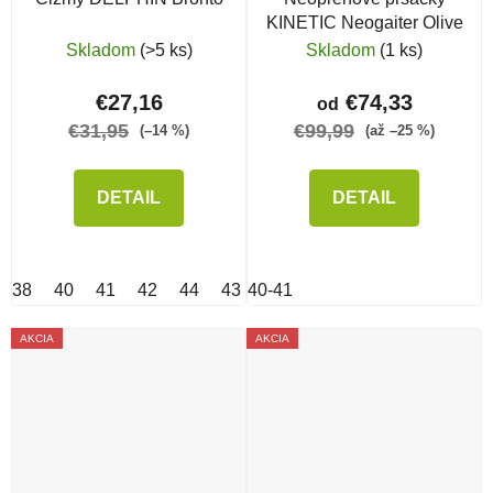
KINETIC Neogaiter Olive
Skladom
(>5 ks)
Skladom
(1 ks)
€27,16
€74,33
od
€31,95
€99,99
(–14 %)
(až –25 %)
DETAIL
DETAIL
38
40
41
42
44
43
40-41
45
46
36
47
48
50
AKCIA
AKCIA