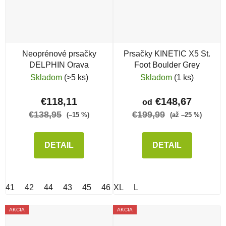
Neoprénové prsačky
Prsačky KINETIC X5 St.
DELPHIN Orava
Foot Boulder Grey
Skladom
(>5 ks)
Skladom
(1 ks)
€118,11
€148,67
od
€138,95
€199,99
(–15 %)
(až –25 %)
DETAIL
DETAIL
41
42
44
43
45
46
XL
47
L
AKCIA
AKCIA