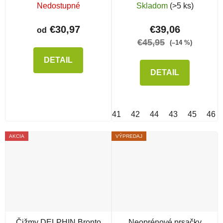
Nedostupné
Skladom
(>5 ks)
€30,97
€39,06
od
€45,95
(–14 %)
DETAIL
DETAIL
41
42
44
43
45
46
AKCIA
VÝPREDAJ
Čižmy DELPHIN Bronto
Neoprénové prsačky