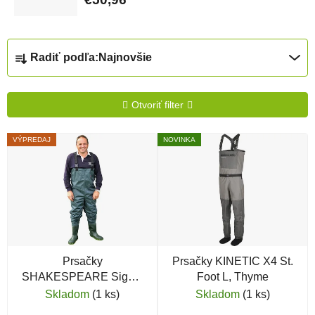
Radenie produktov
Radiť podľa:
Najnovšie
Otvoriť filter
Výpis produktov
VÝPREDAJ
NOVINKA
Prsačky
Prsačky KINETIC X4 St.
SHAKESPEARE Sigma
Foot L, Thyme
Nylon Chest Waders
Skladom
(1 ks)
Skladom
(1 ks)