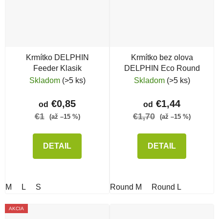
Krmítko DELPHIN
Krmítko bez olova
Feeder Klasik
DELPHIN Eco Round
Skladom
(>5 ks)
Skladom
(>5 ks)
€0,85
€1,44
od
od
€1
€1,70
(až –15 %)
(až –15 %)
DETAIL
DETAIL
M
L
S
Round M
Round L
AKCIA