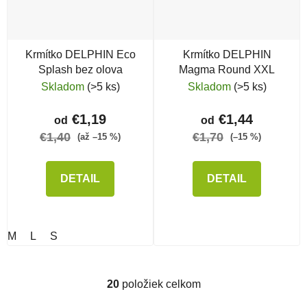
Krmítko DELPHIN Eco
Krmítko DELPHIN
Splash bez olova
Magma Round XXL
Skladom
(>5 ks)
Skladom
(>5 ks)
€1,19
€1,44
od
od
€1,40
€1,70
(až –15 %)
(–15 %)
DETAIL
DETAIL
M
L
S
20
položiek celkom
Ovládacie prvky výpisu