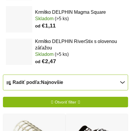
Krmítko DELPHIN Magma Square
Skladom
(>5 ks)
€1,11
od
Krmítko DELPHIN RiverStix s olovenou
záťažou
Skladom
(>5 ks)
€2,47
od
Radenie produktov
Radiť podľa:
Najnovšie
Otvoriť filter
Výpis produktov