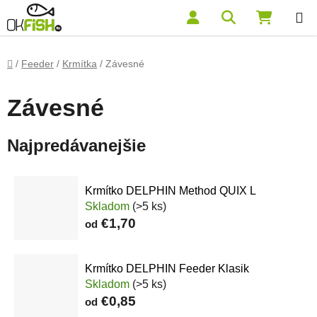
Prejsť na obsah
Hľadať
NÁKUP
Domov
/
Feeder
/
Krmítka
/
Závesné
Závesné
Najpredávanejšie
Krmítko DELPHIN Method QUIX L
Skladom
(>5 ks)
€1,70
od
Krmítko DELPHIN Feeder Klasik
Skladom
(>5 ks)
€0,85
od