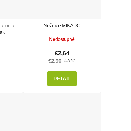
ožnice,
Nožnice MIKADO
ták
Nedostupné
€2,64
€2,90
(–8 %)
DETAIL