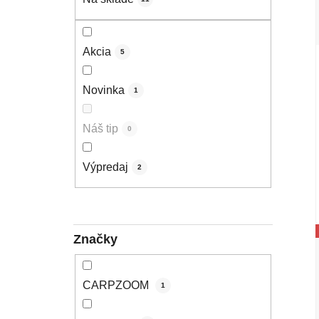
Akcia
5
Novinka
1
Náš tip
0
Výpredaj
2
Značky
CARPZOOM
1