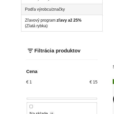
Podľa výrobcu/značky
Zľavový program
zľavy až 25%
(Zlatá rybka)
Filtrácia produktov
Cena
€
1
€
15
Na sklade
11