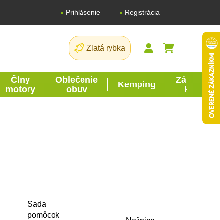
Registrácia
Prihlásenie
Zlatá rybka
NÁKUPNÝ K
Člny
Oblečenie
Záhrada
Kemping
motory
obuv
kutil
Sada
pomôcok