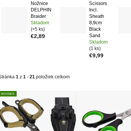
Nožnice
Scissors
DELPHIN
Incl.
Braider
Sheath
Skladom
8,9cm
(>5 ks)
Black
€2,89
Sand
Skladom
(1 ks)
€9,99
Stránka
1
z
1
-
21
položiek celkom
Výpis produktov
NOVINKA