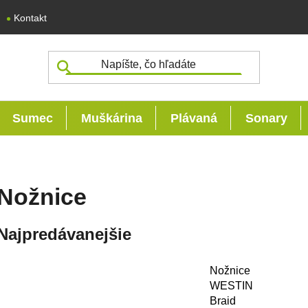
Kontakt
Sumec
Muškárina
Plávaná
Sonary
Nožnice
Najpredávanejšie
Nožnice
WESTIN
Braid