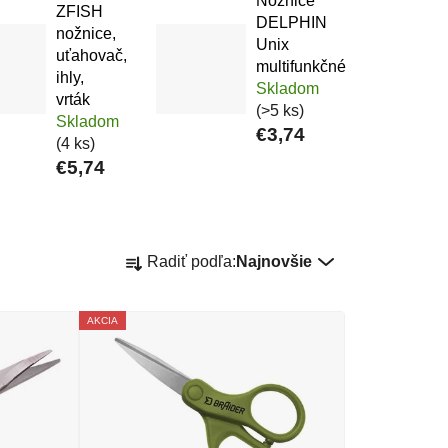
Nožnice
ZFISH
DELPHIN
nožnice,
Unix
uťahovač,
multifunkčné
ihly,
Skladom
vrták
(>5 ks)
Skladom
€3,74
(4 ks)
€5,74
Radenie produktov
Radiť podľa:
Najnovšie
AKCIA