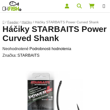
Prejsť na obsah
Hľadať
NÁKUP
Domov
/
Feeder
/
Háčiky
/
Háčiky STARBAITS Power Curved Shank
Háčiky STARBAITS Power
Curved Shank
Priemerné hodnotenie produktu je 0,0 z 5 hviezdičiek.
Neohodnotené
Podrobnosti hodnotenia
Značka:
STARBAITS