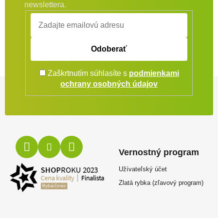
newslettera.
Odoberať
Zaškrtnutím súhlasíte s
podmienkami
Zápätie
ochrany osobných údajov
Vernostný program
Užívateľský účet
Zlatá rybka (zľavový program)