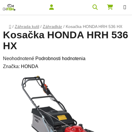
Prejsť na obsah
Hľadať
NÁKUPN
Domov
/
Záhrada kutil
/
Záhradkár
/
Kosačka HONDA HRH 536 HX
Kosačka HONDA HRH 536
HX
Priemerné hodnotenie produktu je 0,0 z 5 hviezdičiek.
Neohodnotené
Podrobnosti hodnotenia
Značka:
HONDA