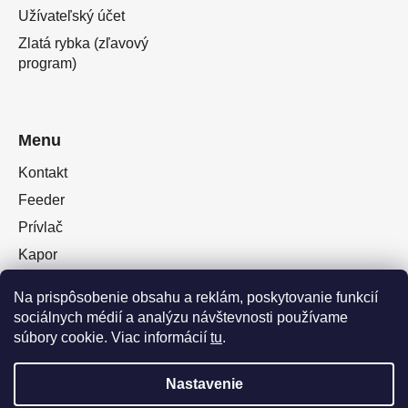
Užívateľský účet
Zlatá rybka (zľavový
program)
Menu
Kontakt
Feeder
Prívlač
Kapor
Oblečenie obuv
Na prispôsobenie obsahu a reklám, poskytovanie funkcií
Plávaná
sociálnych médií a analýzu návštevnosti používame
Muškárina
súbory cookie. Viac informácií
tu
.
Nastavenie