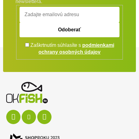
newslettera.
Odoberať
Zaškrtnutím súhlasíte s
podmienkami
Zápätie
ochrany osobných údajov