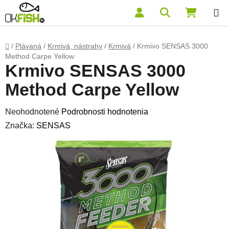
Prejsť na obsah
Hľadať
NÁKUP
Domov
/
Plávaná
/
Krmivá, nástrahy
/
Krmivá
/
Krmivo SENSAS 3000
Method Carpe Yellow
Krmivo SENSAS 3000
Method Carpe Yellow
Priemerné hodnotenie produktu je 0,0 z 5 hviezdičiek.
Neohodnotené
Podrobnosti hodnotenia
Značka:
SENSAS