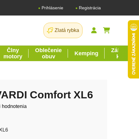
Registrácia
Prihlásenie
Zlatá rybka
NÁKUPNÝ K
Člny
Oblečenie
Záhrada
Kemping
motory
obuv
kutil
VARDI Comfort XL6
tu je 0,0 z 5 hviezdičiek.
i hodnotenia
 XL6