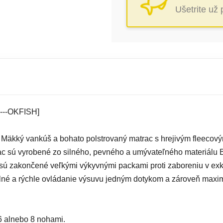
Ušetrite už
----OKFISH]
 Mäkký vankúš a bohato polstrovaný matrac s hrejivým fleecový
rac sú vyrobené zo silného, pevného a umývateľného materiálu 
y sú zakončené veľkými výkyvnými packami proti zaboreniu v ex
lné a rýchle ovládanie výsuvu jedným dotykom a zároveň maxi
6 alnebo 8 nohami.