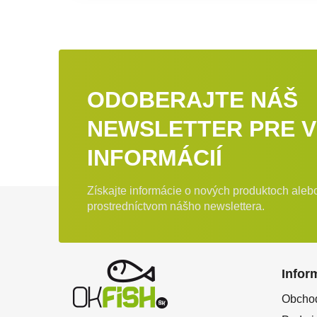
ODOBERAJTE NÁŠ
NEWSLETTER PRE V
INFORMÁCIÍ
Získajte informácie o nových produktoch ale
Zápätie
prostredníctvom nášho newslettera.
Infor
Obcho