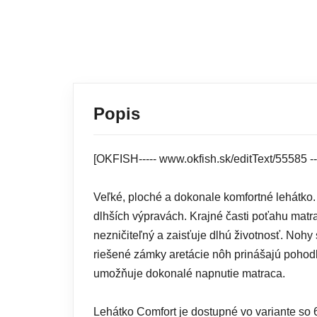
Popis
[OKFISH----- www.okfish.sk/editText/55585 -
Veľké, ploché a dokonale komfortné lehátko.
dlhších výpravách. Krajné časti poťahu mat
nezničiteľný a zaisťuje dlhú životnosť. Noh
riešené zámky aretácie nôh prinášajú pohod
umožňuje dokonalé napnutie matraca.
Lehátko Comfort je dostupné vo variante so 