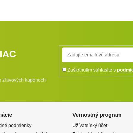
IAC
Zaškrtnutím súhlasíte s
podmie
bo zľavových kupónoch
mácie
Vernostný program
dné podmienky
Užívateľský účet