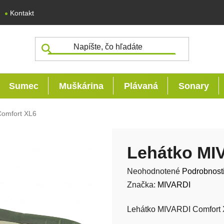
Kontakt
Sumec
Muškárina
Plávaná
Sonary
Comfort XL6
Lehátko MI
Priemerné hodnotenie produk
Neohodnotené
Podrobnost
Značka:
MIVARDI
Lehátko MIVARDI Comfort