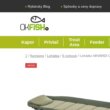
Prejsť na obsah
Rybársky Blog
Spôsoby a ceny dopravy
Trout
Kapor
Prívlač
Feeder
Area
Domov
/
Kemping
/
Lehátka
/
6 nohové
/
Lehátko MIVARDI 
AKCIA