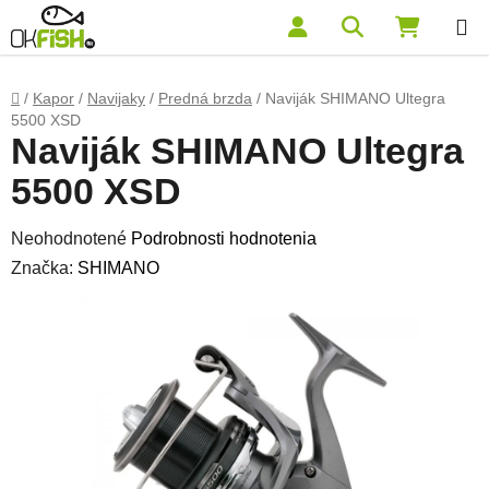
Prejsť na obsah
Hľadať
NÁKUP
Domov
/
Kapor
/
Navijaky
/
Predná brzda
/
Naviják SHIMANO Ultegra
5500 XSD
Naviják SHIMANO Ultegra
5500 XSD
Priemerné hodnotenie produktu je 0,0 z 5 hviezdičiek.
Neohodnotené
Podrobnosti hodnotenia
Značka:
SHIMANO