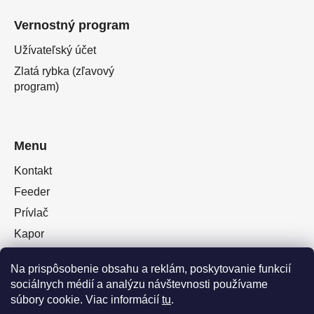
Vernostný program
Užívateľský účet
Zlatá rybka (zľavový
program)
Menu
Kontakt
Feeder
Prívlač
Kapor
Oblečenie obuv
Na prispôsobenie obsahu a reklám, poskytovanie funkcií
Plávaná
sociálnych médií a analýzu návštevnosti používame
Muškárina
súbory cookie. Viac informácií
tu
.