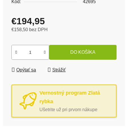
Kód:
42695
€194,95
€158,50 bez DPH
Jednotková cena:
DO KOŠÍKA
Opýtať sa
Strážiť
Vernostný program Zlatá
rybka
Ušetrite už pri prvom nákupe