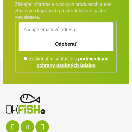
Získajte informácie o nových produktoch alebo
zľavových kupónoch prostredníctvom nášho
newslettera.
Odoberať
Zaškrtnutím súhlasíte s
podmienkami
Zápätie
ochrany osobných údajov