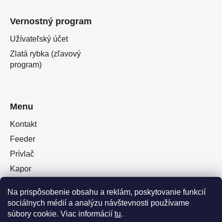
Vernostný program
Užívateľský účet
Zlatá rybka (zľavový
program)
Menu
Kontakt
Feeder
Prívlač
Kapor
Oblečenie obuv
Na prispôsobenie obsahu a reklám, poskytovanie funkcií
Plávaná
sociálnych médií a analýzu návštevnosti používame
Muškárina
súbory cookie. Viac informácií
tu
.