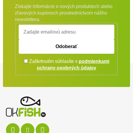
Získajte informácie o nových produktoch alebo
zľavových kupónoch prostredníctvom nášho
newslettera.
Odoberať
Zaškrtnutím súhlasíte s
podmienkami
Zápätie
ochrany osobných údajov