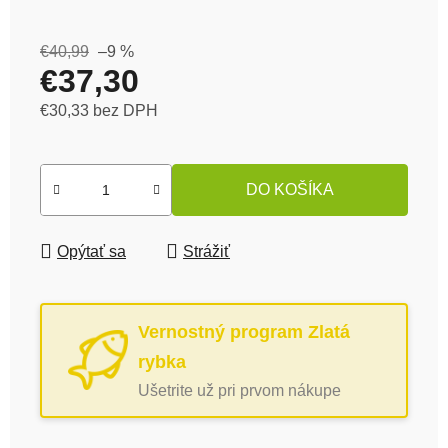
€40,99
–9 %
€37,30
€30,33 bez DPH
Jednotková cena:
DO KOŠÍKA
Opýtať sa
Strážiť
Vernostný program Zlatá
rybka
Ušetrite už pri prvom nákupe