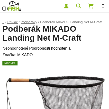
Prejsť na obsah
Hľadať
NÁKUP
Domov
/
Prívlač
/
Podberáky
/
Podberák MIKADO Landing Net M-Craft
Podberák MIKADO
Landing Net M-Craft
Priemerné hodnotenie produktu je 0,0 z 5 hviezdičiek.
Neohodnotené
Podrobnosti hodnotenia
Značka:
MIKADO
NOVINKA