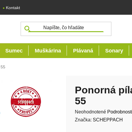
Kontakt
Sumec
Muškárina
Plávaná
Sonary
 55
Ponorná pí
55
Priemerné hodnotenie produk
Neohodnotené
Podrobnost
Značka:
SCHEPPACH