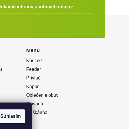
nkami ochrany osobných údajov
Menu
Kontakt
)
Feeder
Prívlač
Kapor
Oblečenie obuv
Plávaná
Muškárina
Súhlasím