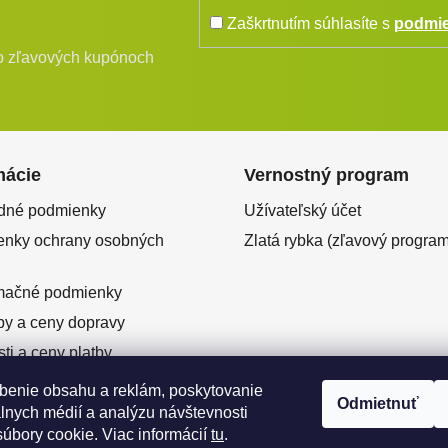
Zaškrtnutím súhlasíte s
podmie
bo zľavových kupónoch
mácie
Vernostný program
dné podmienky
Užívateľský účet
nky ochrany osobných
Zlatá rybka (zľavový program
mačné podmienky
y a ceny dopravy
ti a ceny platby
ový predaj
benie obsahu a reklám, poskytovanie
Odmietnuť
enie od zmluvy
álnych médií a analýzu návštevnosti
úbory cookie. Viac informácií
tu
.