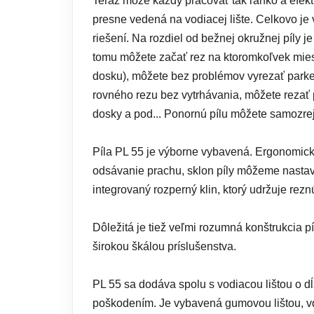
Teraz môže každý pracovať tak ľahko a efekt
presne vedená na vodiacej lište. Celkovo je 
riešení. Na rozdiel od bežnej okružnej píly
tomu môžete začať rez na ktoromkoľvek miest
dosku), môžete bez problémov vyrezať parket
rovného rezu bez vytrhávania, môžete rezať
dosky a pod... Ponornú pílu môžete samozrej
Píla PL 55 je výborne vybavená. Ergonomické
odsávanie prachu, sklon píly môžeme nastav
integrovaný rozperný klin, ktorý udržuje rez
Dôležitá je tiež veľmi rozumná konštrukcia p
širokou škálou príslušenstva.
PL 55 sa dodáva spolu s vodiacou lištou o 
poškodením. Je vybavená gumovou lištou, vďa