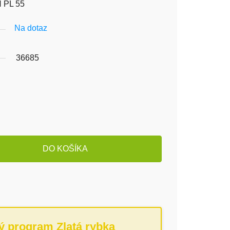
 PL 55
Na dotaz
36685
DO KOŠÍKA
ý program Zlatá rybka