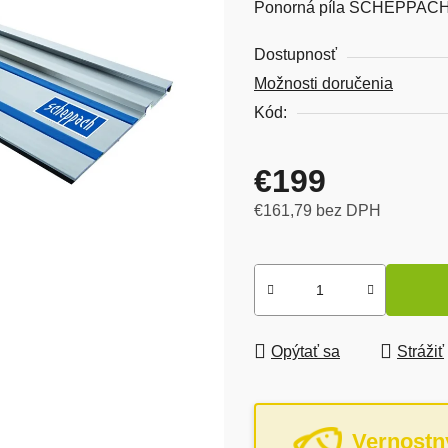
Ponorná píla SCHEPPACH
Dostupnosť
Možnosti doručenia
Kód:
€199
€161,79 bez DPH
Jednotková cena:
Opýtať sa
Strážiť
Vernostn