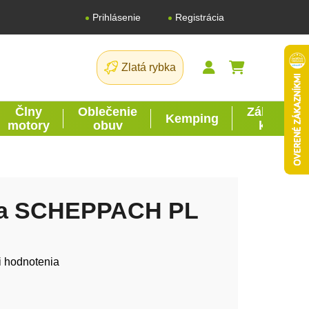
Registrácia
Prihlásenie
Zlatá rybka
NÁKUPNÝ K
Člny
Oblečenie
Záhrada
Kemping
motory
obuv
kutil
la SCHEPPACH PL
tu je 0,0 z 5 hviezdičiek.
i hodnotenia