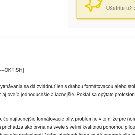
Ušetrite už
----OKFISH]
z vytrhávania sa dá zvládnuť len s drahou formátovacou alebo sto
 aj oveľa jednoduchšie a lacnejšie. Pokiaľ sa opýtate profesio
, čo najlacnejšie formátovacie píly, problém je v tom, že pre no
prichádza ako prvná na svete s veľmi kvalitnou ponornou pílou 