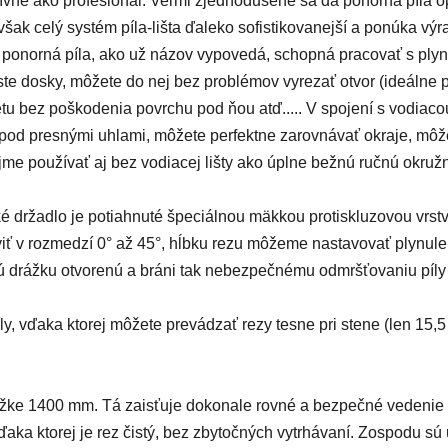
ívne ako profesionál. Veľmi zjednodušene sa dá ponorná píla op
však celý systém píla-lišta ďaleko sofistikovanejší a ponúka vý
 je ponorná píla, ako už názov vypovedá, schopná pracovať s ply
e dosky, môžete do nej bez problémov vyrezať otvor (ideálne p
u bez poškodenia povrchu pod ňou atď..... V spojení s vodiac
 pod presnými uhlami, môžete perfektne zarovnávať okraje, môž
me používať aj bez vodiacej lišty ako úplne bežnú ručnú okružn
 držadlo je potiahnuté špeciálnou mäkkou protiskluzovou vrstv
iť v rozmedzí 0° až 45°, hĺbku rezu môžeme nastavovať plynul
nú drážku otvorenú a bráni tak nebezpečnému odmršťovaniu píly p
íly, vďaka ktorej môžete prevádzať rezy tesne pri stene (len 15
dĺžke 1400 mm. Tá zaisťuje dokonale rovné a bezpečné vedenie 
ka ktorej je rez čistý, bez zbytočných vytrhávaní. Zospodu sú