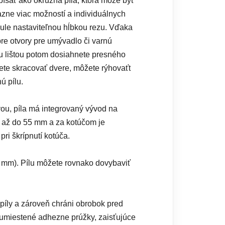
ísať ako okružná píla, ktorá môže byť
razne viac možností a individuálnych
nule nastaviteľnou hĺbkou rezu. Vďaka
re otvory pre umývadlo či varnú
ou lištou potom dosiahnete presného
ete skracovať dvere, môžete rýhovaťt
ú pílu.
ou, píla má integrovaný vývod na
e až do 55 mm a za kotúčom je
ri škrípnutí kotúča.
,5 mm). Pílu môžete rovnako dovybaviť
píly a zároveň chráni obrobok pred
 umiestené adhezne prúžky, zaisťujúce