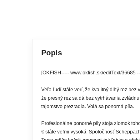
Popis
[OKFISH----- www.okfish.sk/editText/36685 -
Veľa ľudí stále verí, že kvalitný dlhý rez be
že presný rez sa dá bez vytrhávania zvládnuť
tajomstvo prezradia. Volá sa ponorná píla.
Profesionálne ponorné píly stoja zlomok toho
€ stále veľmi vysoká. Spoločnosť Scheppach 