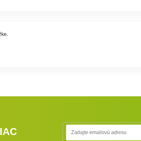
žke.
IAC