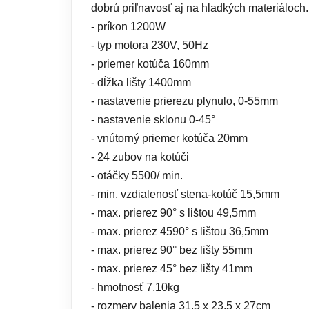
dobrú priľnavosť aj na hladkých materiáloch.
- príkon 1200W
- typ motora 230V, 50Hz
- priemer kotúča 160mm
- dĺžka lišty 1400mm
- nastavenie prierezu plynulo, 0-55mm
- nastavenie sklonu 0-45°
- vnútorný priemer kotúča 20mm
- 24 zubov na kotúči
- otáčky 5500/ min.
- min. vzdialenosť stena-kotúč 15,5mm
- max. prierez 90° s lištou 49,5mm
- max. prierez 4590° s lištou 36,5mm
- max. prierez 90° bez lišty 55mm
- max. prierez 45° bez lišty 41mm
- hmotnosť 7,10kg
- rozmery balenia 31,5 x 23,5 x 27cm