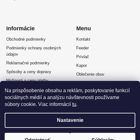
Informácie
Menu
Obchodné podmienky
Kontakt
Podmienky ochrany osobných
Feeder
údajov
Prívlač
Reklamačné podmienky
Kapor
Spôsoby a ceny dopravy
Oblečenie obuv
Možnosti a ceny platby
Plávaná
Splátkový predaj
Na prispôsobenie obsahu a reklám, poskytovanie funkcií
Muškárina
sociálnych médií a analýzu návštevnosti používame
Odstúpenie od zmluvy
súbory cookie. Viac informácií
tu
.
Nastavenie
Vytvoril Shoptet Premium
a
Adatelier