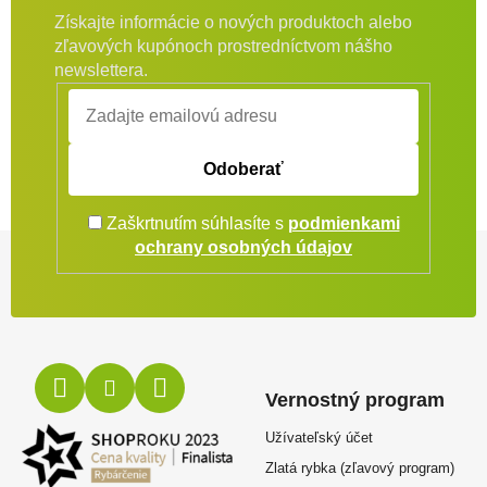
Získajte informácie o nových produktoch alebo
zľavových kupónoch prostredníctvom nášho
newslettera.
Odoberať
Zaškrtnutím súhlasíte s
podmienkami
Zápätie
ochrany osobných údajov
Vernostný program
Užívateľský účet
Zlatá rybka (zľavový program)