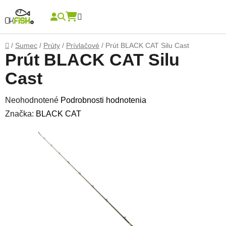
Prejsť na obsah
Hľadať
NÁKUPNÝ KOŠÍK
Domov
/
Sumec
/
Prúty
/
Prívlačové
/
Prút BLACK CAT Silu Cast
Prút BLACK CAT Silu
Cast
Priemerné hodnotenie produktu je 0,0 z 5 hviezdičiek.
Neohodnotené
Podrobnosti hodnotenia
Značka:
BLACK CAT