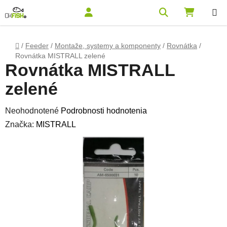
Prejsť na obsah
Hľadať
NÁKUPN
Domov
/
Feeder
/
Montaže, systemy a komponenty
/
Rovnátka
/
Rovnátka MISTRALL zelené
Rovnátka MISTRALL
zelené
Priemerné hodnotenie produktu je 0,0 z 5 hviezdičiek.
Neohodnotené
Podrobnosti hodnotenia
Značka:
MISTRALL