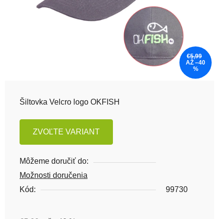
€5,99
AŽ –40
%
Šiltovka Velcro logo OKFISH
ZVOĽTE VARIANT
Môžeme doručiť do:
Možnosti doručenia
Kód:
99730