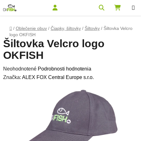
Prejsť na obsah
Hľadať
NÁKUPN
Domov
/
Oblečenie obuv
/
Čiapky, šiltovky
/
Šiltovky
/
Šiltovka Velcro
logo OKFISH
Šiltovka Velcro logo
OKFISH
Priemerné hodnotenie produktu je 0,0 z 5 hviezdičiek.
Neohodnotené
Podrobnosti hodnotenia
Značka:
ALEX FOX Central Europe s.r.o.