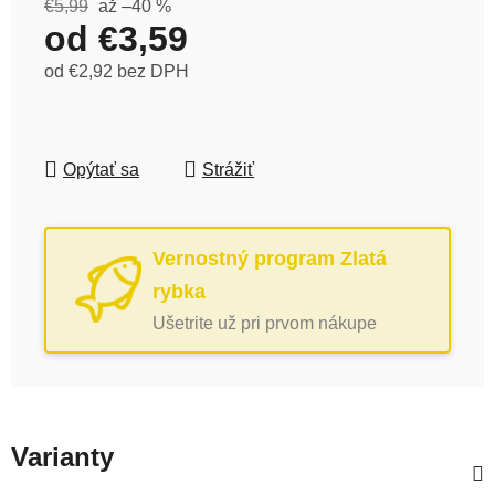
€5,99
až –40 %
od
€3,59
od
€2,92
bez DPH
Jednotková cena:
Opýtať sa
Strážiť
Vernostný program Zlatá
rybka
Ušetrite už pri prvom nákupe
Varianty