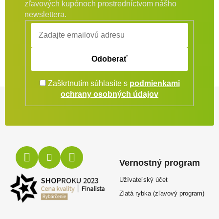
zľavových kupónoch prostredníctvom nášho
newslettera.
Odoberať
Zaškrtnutím súhlasíte s
podmienkami
Zápätie
ochrany osobných údajov
Vernostný program
Užívateľský účet
Zlatá rybka (zľavový program)