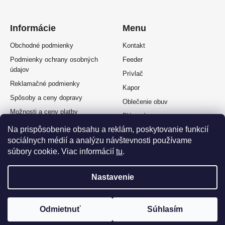
Informácie
Menu
Obchodné podmienky
Kontakt
Podmienky ochrany osobných
Feeder
údajov
Prívlač
Reklamačné podmienky
Kapor
Spôsoby a ceny dopravy
Oblečenie obuv
Možnosti a ceny platby
Plávaná
Splátkový predaj
Na prispôsobenie obsahu a reklám, poskytovanie funkcií
Muškárina
Odstúpenie od zmluvy
sociálnych médií a analýzu návštevnosti používame
súbory cookie. Viac informácií
tu
.
Nastavenie
Vytvoril Shoptet Premium
a
Adatelier
Odmietnuť
Súhlasím
Copyright 2026
OKFISH
. Všetky práva vyhradené.
Upraviť nastavenie cookies