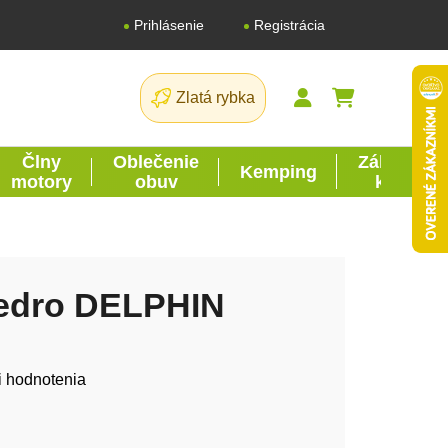
Registrácia
Prihlásenie
Zlatá rybka
NÁKUPNÝ K
Člny
Oblečenie
Záhrada
Kemping
motory
obuv
kutil
vedro DELPHIN
tu je 0,0 z 5 hviezdičiek.
i hodnotenia