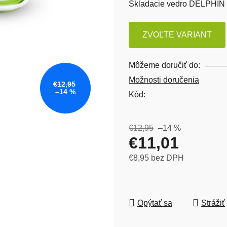
Skladacie vedro DELPHIN
ZVOĽTE VARIANT
Môžeme doručiť do:
Možnosti doručenia
€12,95
–14 %
Kód:
€12,95
–14 %
€11,01
€8,95 bez DPH
Jednotková cena:
Opýtať sa
Strážiť