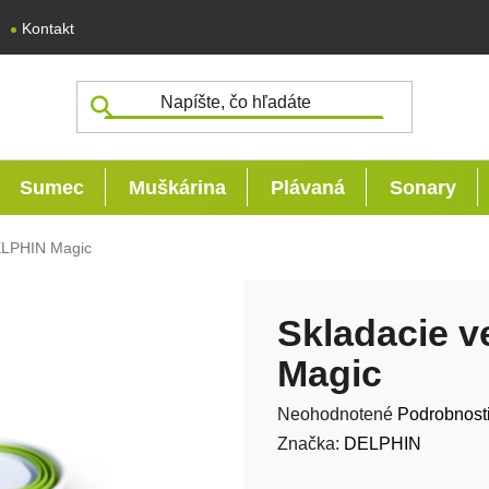
Kontakt
Sumec
Muškárina
Plávaná
Sonary
ELPHIN Magic
Skladacie 
Magic
Priemerné hodnotenie produk
Neohodnotené
Podrobnost
Značka:
DELPHIN