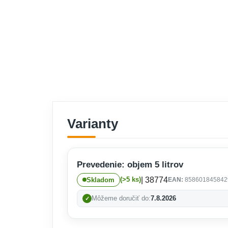
Varianty
Prevedenie: objem 5 litrov
| 38774
(>5 ks)
Skladom
EAN:
858601845842
Môžeme doručiť do:
7.8.2026