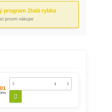
ý program Zlatá rybka
 pri prvom nákupe
,01
 DPH
DO KOŠÍKA