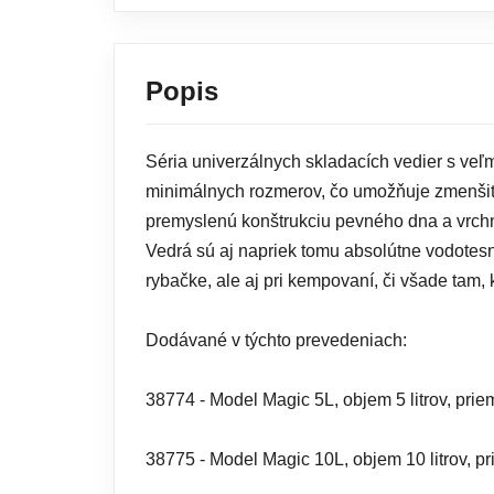
Popis
Séria univerzálnych skladacích vedier s veľ
minimálnych rozmerov, čo umožňuje zmenšiť 
premyslenú konštrukciu pevného dna a vrchn
Vedrá sú aj napriek tomu absolútne vodotesn
rybačke, ale aj pri kempovaní, či všade tam, 
Dodávané v týchto prevedeniach:
38774 - Model Magic 5L, objem 5 litrov, pri
38775 - Model Magic 10L, objem 10 litrov, p