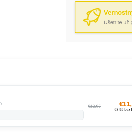
Vernostn
Ušetrite už
€11
9
€12,95
€8,95 bez