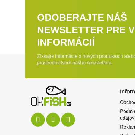
ODOBERAJTE NÁŠ
NEWSLETTER PRE V
INFORMÁCIÍ
Získajte informácie o nových produktoch ale
Zápätie
prostredníctvom nášho newslettera.
Infor
Obcho
Podmie
údajov
Rekla