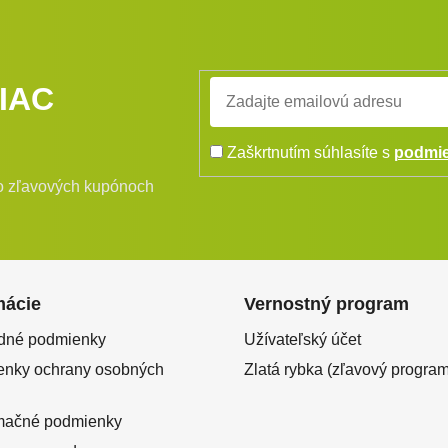
IAC
Zaškrtnutím súhlasíte s
podmie
bo zľavových kupónoch
mácie
Vernostný program
dné podmienky
Užívateľský účet
nky ochrany osobných
Zlatá rybka (zľavový program
mačné podmienky