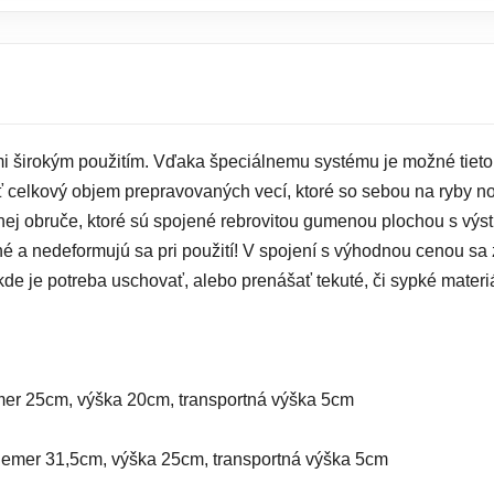
mi širokým použitím. Vďaka špeciálnemu systému je možné tieto 
celkový objem prepravovaných vecí, ktoré so sebou na ryby nos
ej obruče, ktoré sú spojené rebrovitou gumenou plochou s výs
é a nedeformujú sa pri použití! V spojení s výhodnou cenou sa 
kde je potreba uschovať, alebo prenášať tekuté, či sypké materiá
emer 25cm, výška 20cm, transportná výška 5cm
riemer 31,5cm, výška 25cm, transportná výška 5cm