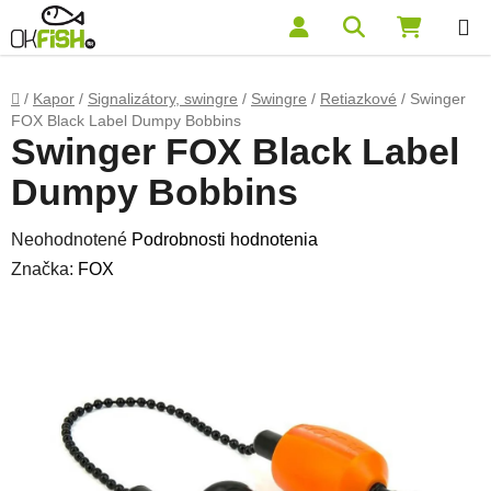
Prejsť na obsah
Hľadať
NÁKUP
Domov
/
Kapor
/
Signalizátory, swingre
/
Swingre
/
Retiazkové
/
Swinger
FOX Black Label Dumpy Bobbins
Swinger FOX Black Label
Dumpy Bobbins
Priemerné hodnotenie produktu je 0,0 z 5 hviezdičiek.
Neohodnotené
Podrobnosti hodnotenia
Značka:
FOX