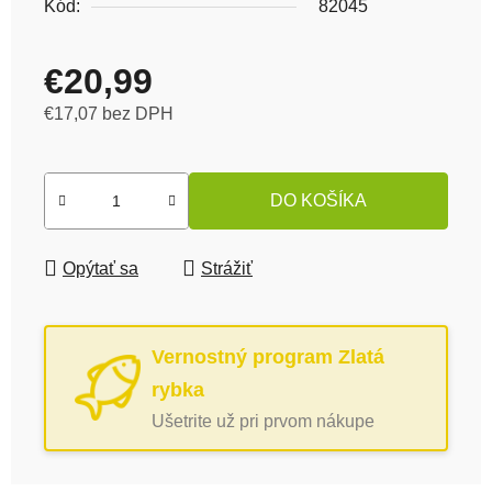
Kód:
82045
€20,99
€17,07 bez DPH
Jednotková cena:
DO KOŠÍKA
Opýtať sa
Strážiť
Vernostný program Zlatá
rybka
Ušetrite už pri prvom nákupe