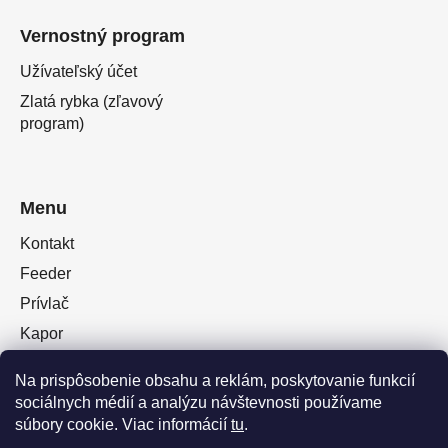
Vernostný program
Užívateľský účet
Zlatá rybka (zľavový
program)
Menu
Kontakt
Feeder
Prívlač
Kapor
Oblečenie obuv
Na prispôsobenie obsahu a reklám, poskytovanie funkcií
Plávaná
sociálnych médií a analýzu návštevnosti používame
Muškárina
súbory cookie. Viac informácií
tu
.