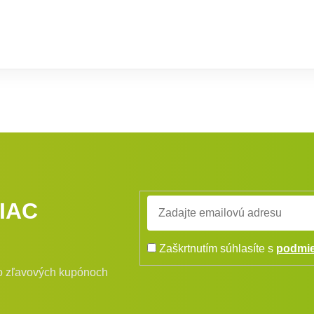
IAC
Zaškrtnutím súhlasíte s
podmie
bo zľavových kupónoch