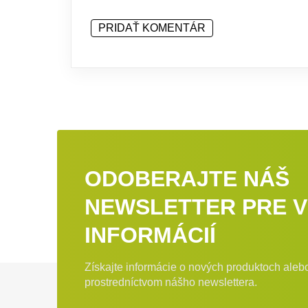
PRIDAŤ KOMENTÁR
ODOBERAJTE NÁŠ
NEWSLETTER PRE V
INFORMÁCIÍ
Získajte informácie o nových produktoch ale
Zápätie
prostredníctvom nášho newslettera.