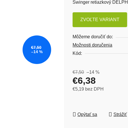
Swinger retiazkový DELPH
ZVOĽTE VARIANT
Môžeme doručiť do:
Možnosti doručenia
€7,50
–14 %
Kód:
€7,50
–14 %
€6,38
€5,19 bez DPH
Jednotková cena:
Opýtať sa
Strážiť