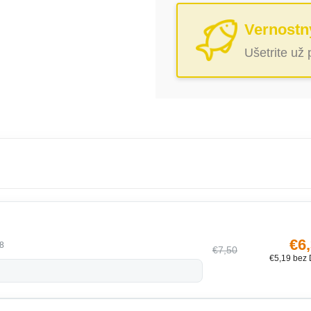
Vernostn
Ušetrite už
€6
8
€7,50
€5,19 bez