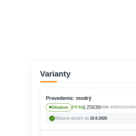
Varianty
Prevedenie: modrý
| 25638
(>5 ks)
Skladom
EAN:
858601632465
Môžeme doručiť do:
10.8.2026