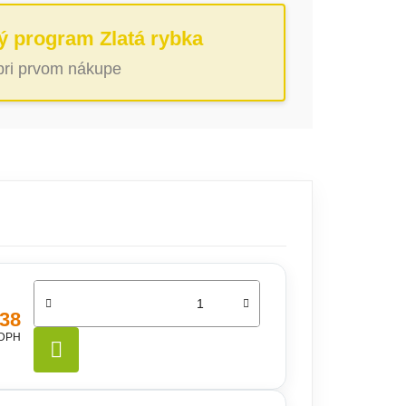
ý program Zlatá rybka
 pri prvom nákupe
,38
 DPH
DO KOŠÍKA