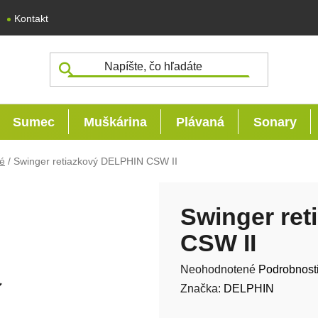
Kontakt
Sumec
Muškárina
Plávaná
Sonary
é
/
Swinger retiazkový DELPHIN CSW II
Swinger re
CSW II
Priemerné hodnotenie produk
Neohodnotené
Podrobnost
Značka:
DELPHIN