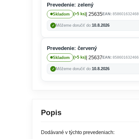
Prevedenie: zelený
| 25635
(>5 ks)
Skladom
EAN:
858601632468
Môžeme doručiť do:
10.8.2026
Prevedenie: červený
| 25637
(>5 ks)
Skladom
EAN:
858601632466
Môžeme doručiť do:
10.8.2026
Popis
Dodávané v týchto prevedeniach: