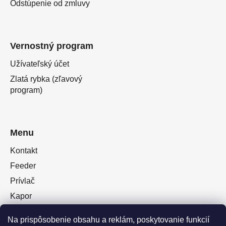
Odstúpenie od zmluvy
Vernostný program
Užívateľský účet
Zlatá rybka (zľavový
program)
Menu
Kontakt
Feeder
Prívlač
Kapor
Oblečenie obuv
Na prispôsobenie obsahu a reklám, poskytovanie funkcií