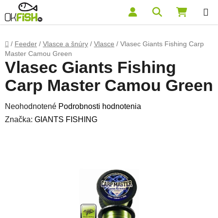
Prejsť na obsah
Hľadať
NÁKUP
Domov
/
Feeder
/
Vlasce a šnúry
/
Vlasce
/
Vlasec Giants Fishing Carp
Master Camou Green
Vlasec Giants Fishing
Carp Master Camou Green
Priemerné hodnotenie produktu je 0,0 z 5 hviezdičiek.
Neohodnotené
Podrobnosti hodnotenia
Značka:
GIANTS FISHING