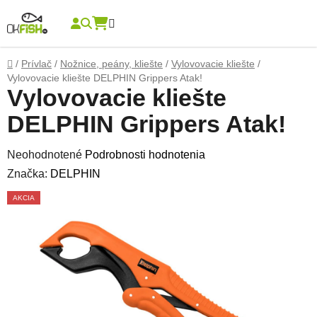
Prejsť na obsah
Hľadať
NÁKUPNÝ KOŠÍK
Domov
/
Prívlač
/
Nožnice, peány, kliešte
/
Vylovovacie kliešte
/
Vylovovacie kliešte DELPHIN Grippers Atak!
Vylovovacie kliešte
DELPHIN Grippers Atak!
Priemerné hodnotenie produktu je 0,0 z 5 hviezdičiek.
Neohodnotené
Podrobnosti hodnotenia
Značka:
DELPHIN
AKCIA