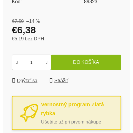
Kód:
89323
€7,50
–14 %
€6,38
€5,19 bez DPH
Jednotková cena:
DO KOŠÍKA
Opýtať sa
Strážiť
Vernostný program Zlatá
rybka
Ušetrite už pri prvom nákupe