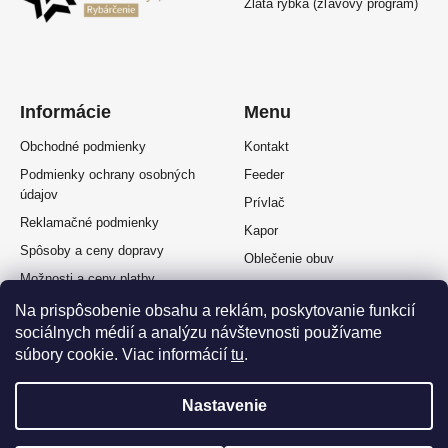
Zlatá rybka (zľavový program)
Informácie
Menu
Obchodné podmienky
Kontakt
Podmienky ochrany osobných
Feeder
údajov
Prívlač
Reklamačné podmienky
Kapor
Spôsoby a ceny dopravy
Oblečenie obuv
Možnosti a ceny platby
Plávaná
Splátkový predaj
Na prispôsobenie obsahu a reklám, poskytovanie funkcií
Muškárina
sociálnych médií a analýzu návštevnosti používame
Odstúpenie od zmluvy
súbory cookie. Viac informácií
tu
.
Nastavenie