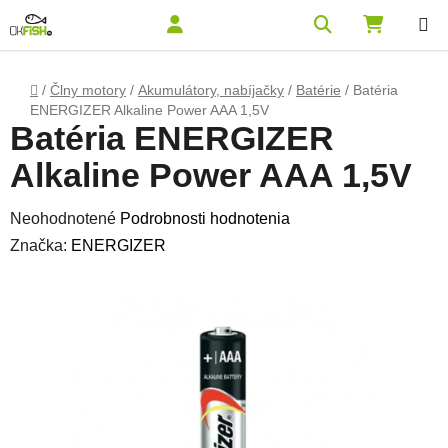
Prejsť na obsah
Hľadať
NÁKUPN
Domov
/
Člny motory
/
Akumulátory, nabíjačky
/
Batérie
/
Batéria
ENERGIZER Alkaline Power AAA 1,5V
Batéria ENERGIZER
Alkaline Power AAA 1,5V
Priemerné hodnotenie produktu je 0,0 z 5 hviezdičiek.
Neohodnotené
Podrobnosti hodnotenia
Značka:
ENERGIZER