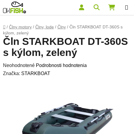
Prejsť na obsah
Hľadať
NÁKUP
Domov
/
Člny motory
/
Člny, lode
/
Člny
/
Čln STARKBOAT DT-360S s
kýlom, zelený
Čln STARKBOAT DT-360S
s kýlom, zelený
Priemerné hodnotenie produktu je 0,0 z 5 hviezdičiek.
Neohodnotené
Podrobnosti hodnotenia
Značka:
STARKBOAT