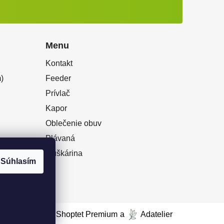
Menu
Kontakt
)
Feeder
Prívlač
Kapor
Oblečenie obuv
Plávaná
Muškárina
Súhlasím
Vytvoril Shoptet Premium
a
Adatelier