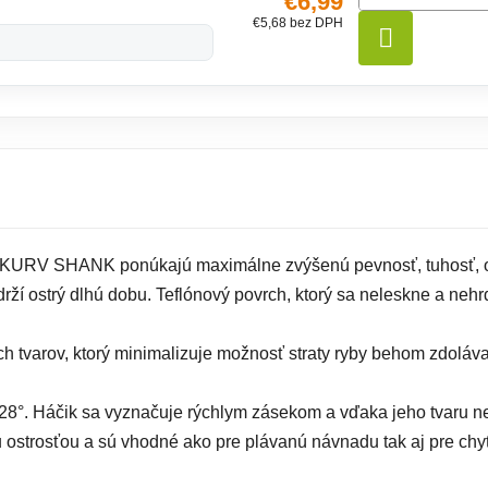
€6,99
€5,68 bez DPH
DO KO
KURV SHANK ponúkajú maximálne zvýšenú pevnosť, tuhosť, odo
drží ostrý dlhú dobu. Teflónový povrch, ktorý sa neleskne a nehr
tvarov, ktorý minimalizuje možnosť straty ryby behom zdoláva
28°. Háčik sa vyznačuje rýchlym zásekom a vďaka jeho tvaru ne
 ostrosťou a sú vhodné ako pre plávanú návnadu tak aj pre chy