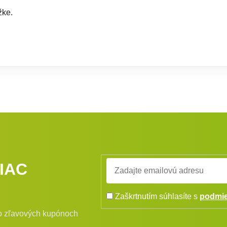
žke.
IAC
Zaškrtnutím súhlasíte s
podmie
bo zľavových kupónoch