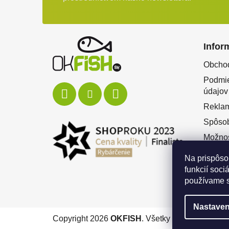
Zápätie
Infor
Obcho
Podmie
údajov
Rekla
Spôsob
Možnos
Splátk
Na prispôso
Odstúp
funkcií soci
používame s
Nastaven
Copyright 2026
OKFISH
. Všetky práva vyhrade