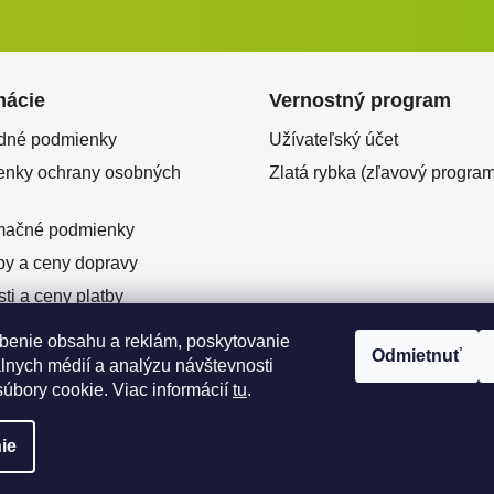
mácie
Vernostný program
dné podmienky
Užívateľský účet
nky ochrany osobných
Zlatá rybka (zľavový program
mačné podmienky
y a ceny dopravy
ti a ceny platby
ový predaj
benie obsahu a reklám, poskytovanie
Odmietnuť
enie od zmluvy
álnych médií a analýzu návštevnosti
úbory cookie. Viac informácií
tu
.
ie
né.
Upraviť nastavenie cookies