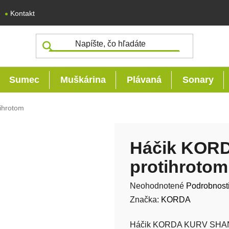
Kontakt
Sumec
Muškárina
Plávaná
Sonary
ihrotom
Háčik KOR
protihrotom
Priemerné hodnotenie produk
Neohodnotené
Podrobnost
Značka:
KORDA
Háčik KORDA KURV SHANK