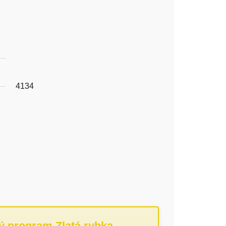
4134
ý program Zlatá rybka