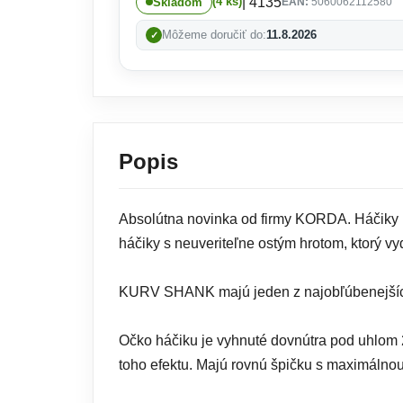
| 4135
(4 ks)
Skladom
EAN:
5060062112580
Môžeme doručiť do:
11.8.2026
Popis
Absolútna novinka od firmy KORDA. Háčiky 
háčiky s neuveriteľne ostým hrotom, ktorý vy
KURV SHANK majú jeden z najobľúbenejších 
Očko háčiku je vyhnuté dovnútra pod uhlom 
toho efektu. Majú rovnú špičku s maximálnou