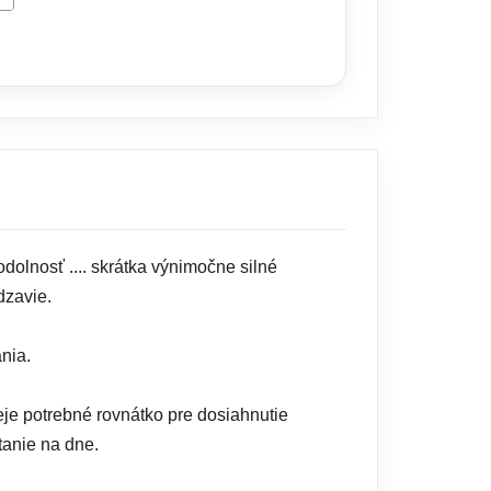
ŠÍKA
lnosť .... skrátka výnimočne silné
dzavie.
nia.
je potrebné rovnátko pre dosiahnutie
tanie na dne.