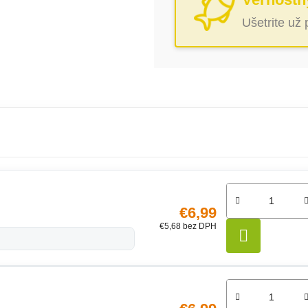
Ušetrite už
€6,99
€5,68 bez DPH
DO KO