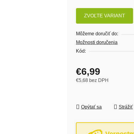
ZVOĽTE VARIANT
Môžeme doručiť do:
Možnosti doručenia
Kód:
€6,99
€5,68 bez DPH
Jednotková cena:
Opýtať sa
Strážiť
Vernostn