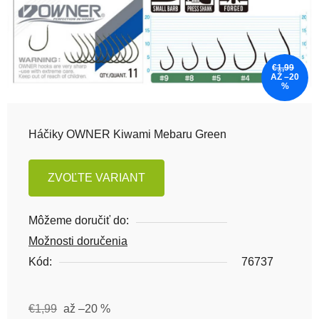
€1,99
AŽ –20
%
Háčiky OWNER Kiwami Mebaru Green
ZVOĽTE VARIANT
Môžeme doručiť do:
Možnosti doručenia
Kód:
76737
€1,99
až –20 %