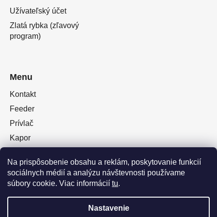
Užívateľský účet
Zlatá rybka (zľavový
program)
Menu
Kontakt
Feeder
Prívlač
Kapor
Oblečenie obuv
Na prispôsobenie obsahu a reklám, poskytovanie funkcií
Plávaná
sociálnych médií a analýzu návštevnosti používame
Muškárina
súbory cookie. Viac informácií
tu
.
Nastavenie