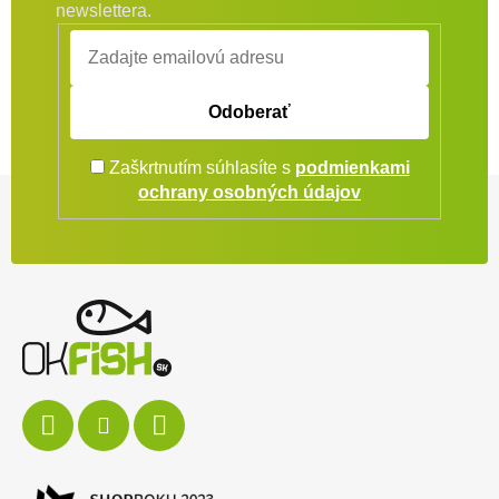
newslettera.
Odoberať
Zaškrtnutím súhlasíte s
podmienkami
Zápätie
ochrany osobných údajov