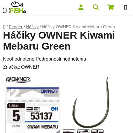
Prejsť na obsah
Hľadať
NÁKUP
Domov
/
Feeder
/
Háčiky
/
Háčiky OWNER Kiwami Mebaru Green
Háčiky OWNER Kiwami
Mebaru Green
Priemerné hodnotenie produktu je 0,0 z 5 hviezdičiek.
Neohodnotené
Podrobnosti hodnotenia
Značka:
OWNER